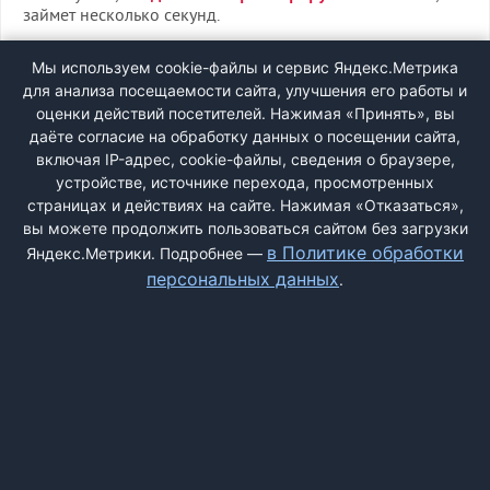
займет несколько секунд.
ВХОД
Мы используем cookie-файлы и сервис Яндекс.Метрика
для анализа посещаемости сайта, улучшения его работы и
РЕГИСТРАЦИЯ
оценки действий посетителей. Нажимая «Принять», вы
даёте согласие на обработку данных о посещении сайта,
включая IP-адрес, cookie-файлы, сведения о браузере,
Быстрая регистрация
через соцсети:
устройстве, источнике перехода, просмотренных
страницах и действиях на сайте. Нажимая «Отказаться»,
вы можете продолжить пользоваться сайтом без загрузки
в Политике обработки
Яндекс.Метрики. Подробнее —
персональных данных
.
ДОБАВИТЬ ЖАЛОБУ
КОНТАКТЫ
О НАС
ПОИСК