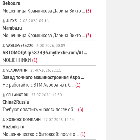
Beboo.ru
Мошенница Крамникова Дарина Викто ...
(3)
ALEX5
2-08-2026, 09:16
Mamba.ru
Мошенница Крамникова Дарина Викто ...
(3)
VASILJEV563220
2-08-2026, 00:09
АВТОМОДА lp582496.myflexbe.com/#f ...
МОШЕННИКИ
(1)
VLADKANTIN
29-07-2026, 22:11
Завод точного машиностроения Авро ...
Не работайте с ЗТМ Аврора из г. С ...
(1)
GELLANXT.RU
27-07-2026, 19:30
China2Russia
Требуют оплатить «налог» после об ...
(6)
ХОЗБОКС КОМПАНИ
27-07-2026, 15:14
Hozboks.ru
Мошенничество с бытовкой: после о ...
(1)