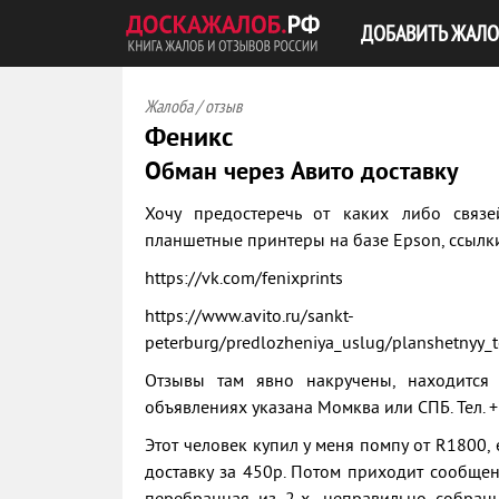
ДОБАВИТЬ ЖАЛО
Жалоба / отзыв
Феникс
Обман через Авито доставку
Хочу предостеречь от каких либо связе
планшетные принтеры на базе Epson, ссылк
https://vk.com/fenixprints
https://www.avito.ru/sankt-
peterburg/predlozheniya_uslug/planshetnyy_
Отзывы там явно накручены, находится 
объявлениях указана Момква или СПБ. Тел. +7
Этот человек купил у меня помпу от R1800,
доставку за 450р. Потом приходит сообщен