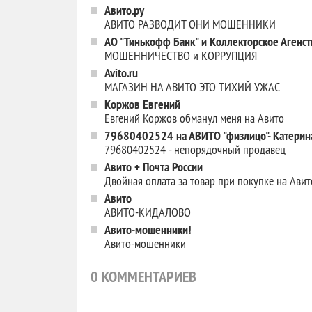
Авито.ру
АВИТО РАЗВОДИТ ОНИ МОШЕННИКИ
АО "Тинькофф Банк" и Коллекторское Агенст
МОШЕННИЧЕСТВО и КОРРУПЦИЯ
Avito.ru
МАГАЗИН НА АВИТО ЭТО ТИХИЙ УЖАС
Коржов Евгений
Евгений Коржов обманул меня на Авито
79680402524 на АВИТО "физлицо"- Катери
79680402524 - непорядочный продавец
Авито + Почта России
Двойная оплата за товар при покупке на Авит
Авито
АВИТО-КИДАЛОВО
Авито-мошенники!
Авито-мошенники
0
КОММЕНТАРИЕВ