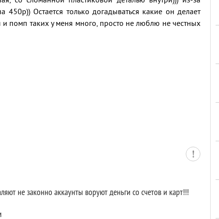
ая, со сломанной пластиковой деталью внутри))) из-за
 на 450р)) Остается только догадываться какие он делает
и помп таких у меня много, просто не люблю не честных
яют не законно аккаунты воруют деньги со счетов и карт!!!
м