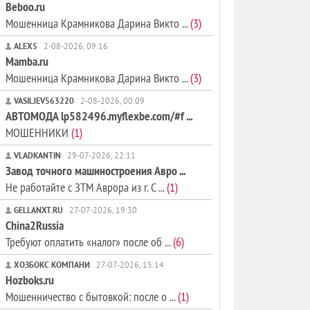
Beboo.ru
Мошенница Крамникова Дарина Викто ...
(3)
ALEX5
2-08-2026, 09:16
Mamba.ru
Мошенница Крамникова Дарина Викто ...
(3)
VASILJEV563220
2-08-2026, 00:09
АВТОМОДА lp582496.myflexbe.com/#f ...
МОШЕННИКИ
(1)
VLADKANTIN
29-07-2026, 22:11
Завод точного машиностроения Авро ...
Не работайте с ЗТМ Аврора из г. С ...
(1)
GELLANXT.RU
27-07-2026, 19:30
China2Russia
Требуют оплатить «налог» после об ...
(6)
ХОЗБОКС КОМПАНИ
27-07-2026, 15:14
Hozboks.ru
Мошенничество с бытовкой: после о ...
(1)