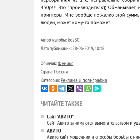
перебранная из 2-х, неправильно собранн
450р!!! Это "производитель")) Обманывает,
принтеры. Мне вообще не жалко этой суммы 
людей, может кому-то поможет.
Автор жалобы:
kos80
Дата публикации:
28-06-2019, 10:18
Обидчик:
Феникс
Страна:
Россия
Категория:
Реклама и полиграфия
ЧИТАЙТЕ ТАКЖЕ
Сайт "АВИТО"
Сайт Авито занимаются вымогательством и удал
АВИТО
Авито сайт мошенник и способы борьбы с ни