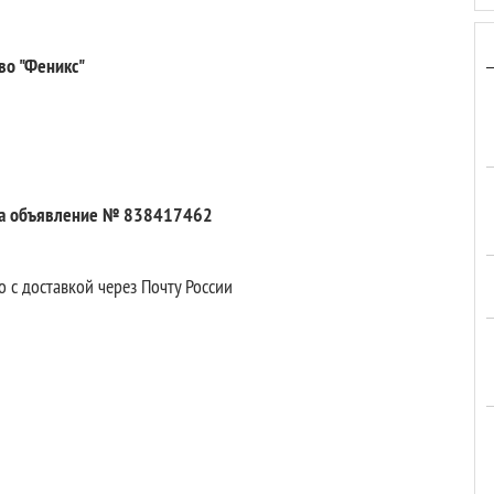
во "Феникс"
на объявление № 838417462
о с доставкой через Почту России