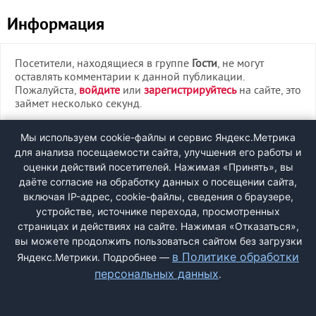
Информация
Посетители, находящиеся в группе
Гости
, не могут
оставлять комментарии к данной публикации.
Пожалуйста,
войдите
или
зарегистрируйтесь
на сайте, это
займет несколько секунд.
ВХОД
Мы используем cookie-файлы и сервис Яндекс.Метрика
для анализа посещаемости сайта, улучшения его работы и
РЕГИСТРАЦИЯ
оценки действий посетителей. Нажимая «Принять», вы
даёте согласие на обработку данных о посещении сайта,
включая IP-адрес, cookie-файлы, сведения о браузере,
Быстрая регистрация
через соцсети:
устройстве, источнике перехода, просмотренных
страницах и действиях на сайте. Нажимая «Отказаться»,
вы можете продолжить пользоваться сайтом без загрузки
в Политике обработки
Яндекс.Метрики. Подробнее —
персональных данных
.
ДОБАВИТЬ ЖАЛОБУ