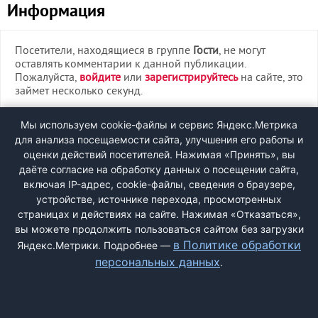
Информация
Посетители, находящиеся в группе
Гости
, не могут
оставлять комментарии к данной публикации.
Пожалуйста,
войдите
или
зарегистрируйтесь
на сайте, это
займет несколько секунд.
ВХОД
Мы используем cookie-файлы и сервис Яндекс.Метрика
для анализа посещаемости сайта, улучшения его работы и
РЕГИСТРАЦИЯ
оценки действий посетителей. Нажимая «Принять», вы
даёте согласие на обработку данных о посещении сайта,
включая IP-адрес, cookie-файлы, сведения о браузере,
Быстрая регистрация
через соцсети:
устройстве, источнике перехода, просмотренных
страницах и действиях на сайте. Нажимая «Отказаться»,
вы можете продолжить пользоваться сайтом без загрузки
в Политике обработки
Яндекс.Метрики. Подробнее —
персональных данных
.
ДОБАВИТЬ ЖАЛОБУ