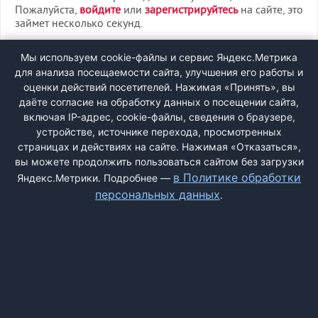
Пожалуйста,
войдите
или
зарегистрируйтесь
на сайте, это
займет несколько секунд.
ВХОД
Мы используем cookie-файлы и сервис Яндекс.Метрика
для анализа посещаемости сайта, улучшения его работы и
РЕГИСТРАЦИЯ
оценки действий посетителей. Нажимая «Принять», вы
даёте согласие на обработку данных о посещении сайта,
включая IP-адрес, cookie-файлы, сведения о браузере,
Быстрая регистрация
через соцсети:
устройстве, источнике перехода, просмотренных
страницах и действиях на сайте. Нажимая «Отказаться»,
вы можете продолжить пользоваться сайтом без загрузки
в Политике обработки
Яндекс.Метрики. Подробнее —
персональных данных
.
ДОБАВИТЬ ЖАЛОБУ
КОНТАКТЫ
О НАС
ПОИСК