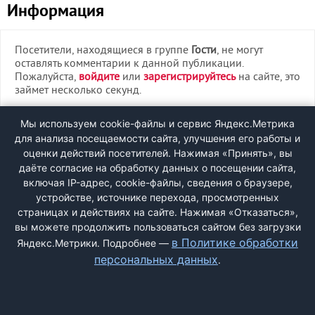
Информация
Посетители, находящиеся в группе
Гости
, не могут
оставлять комментарии к данной публикации.
Пожалуйста,
войдите
или
зарегистрируйтесь
на сайте, это
займет несколько секунд.
ВХОД
Мы используем cookie-файлы и сервис Яндекс.Метрика
для анализа посещаемости сайта, улучшения его работы и
РЕГИСТРАЦИЯ
оценки действий посетителей. Нажимая «Принять», вы
даёте согласие на обработку данных о посещении сайта,
включая IP-адрес, cookie-файлы, сведения о браузере,
Быстрая регистрация
через соцсети:
устройстве, источнике перехода, просмотренных
страницах и действиях на сайте. Нажимая «Отказаться»,
вы можете продолжить пользоваться сайтом без загрузки
в Политике обработки
Яндекс.Метрики. Подробнее —
персональных данных
.
ДОБАВИТЬ ЖАЛОБУ