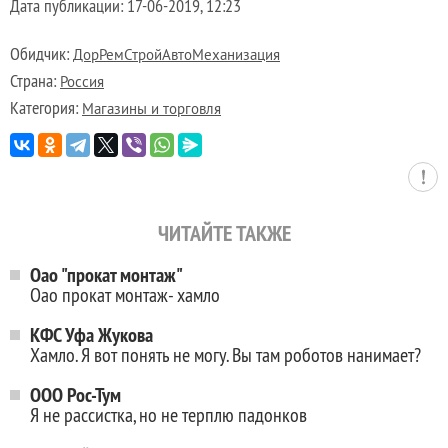
Дата публикации:
17-06-2019, 12:23
Обидчик:
ДорРемСтройАвтоМеханизация
Страна:
Россия
Категория:
Магазины и торговля
ЧИТАЙТЕ ТАКЖЕ
Оао "прокат монтаж"
Оао прокат монтаж- хамло
КФС Уфа Жукова
Хамло. Я вот понять не могу. Вы там роботов нанимает?
ООО Рос-Тум
Я не рассистка, но не терплю падонков