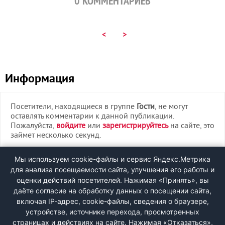
0
КОММЕНТАРИЕВ
<
>
Информация
Посетители, находящиеся в группе
Гости
, не могут
оставлять комментарии к данной публикации.
Пожалуйста,
войдите
или
зарегистрируйтесь
на сайте, это
займет несколько секунд.
ВХОД
Мы используем cookie-файлы и сервис Яндекс.Метрика
для анализа посещаемости сайта, улучшения его работы и
РЕГИСТРАЦИЯ
оценки действий посетителей. Нажимая «Принять», вы
даёте согласие на обработку данных о посещении сайта,
включая IP-адрес, cookie-файлы, сведения о браузере,
Быстрая регистрация
через соцсети:
устройстве, источнике перехода, просмотренных
страницах и действиях на сайте. Нажимая «Отказаться»,