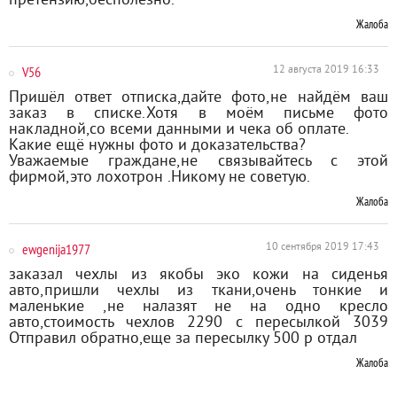
претензию,бесполезно.
Жалоба
V56
12 августа 2019 16:33
Пришёл ответ отписка,дайте фото,не найдём ваш
заказ в списке.Хотя в моём письме фото
накладной,со всеми данными и чека об оплате.
Какие ещё нужны фото и доказательства?
Уважаемые граждане,не связывайтесь с этой
фирмой,это лохотрон .Никому не советую.
Жалоба
ewgenija1977
10 сентября 2019 17:43
заказал чехлы из якобы эко кожи на сиденья
авто,пришли чехлы из ткани,очень тонкие и
маленькие ,не налазят не на одно кресло
авто,стоимость чехлов 2290 с пересылкой 3039
Отправил обратно,еще за пересылку 500 р отдал
Жалоба