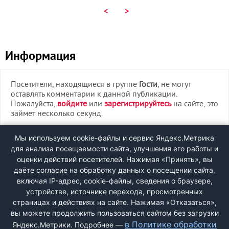
<
>
Информация
Посетители, находящиеся в группе
Гости
, не могут
оставлять комментарии к данной публикации.
Пожалуйста,
войдите
или
зарегистрируйтесь
на сайте, это
займет несколько секунд.
ВХОД
Мы используем cookie-файлы и сервис Яндекс.Метрика
для анализа посещаемости сайта, улучшения его работы и
РЕГИСТРАЦИЯ
оценки действий посетителей. Нажимая «Принять», вы
даёте согласие на обработку данных о посещении сайта,
включая IP-адрес, cookie-файлы, сведения о браузере,
Быстрая регистрация
через соцсети:
устройстве, источнике перехода, просмотренных
страницах и действиях на сайте. Нажимая «Отказаться»,
вы можете продолжить пользоваться сайтом без загрузки
в Политике обработки
Яндекс.Метрики. Подробнее —