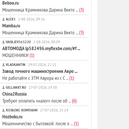
Beboo.ru
Мошенница Крамникова Дарина Викто ...
(3)
ALEX5
2-08-2026, 09:16
Mamba.ru
Мошенница Крамникова Дарина Викто ...
(3)
VASILJEV563220
2-08-2026, 00:09
АВТОМОДА lp582496.myflexbe.com/#f ...
МОШЕННИКИ
(1)
VLADKANTIN
29-07-2026, 22:11
Завод точного машиностроения Авро ...
Не работайте с ЗТМ Аврора из г. С ...
(1)
GELLANXT.RU
27-07-2026, 19:30
China2Russia
Требуют оплатить «налог» после об ...
(6)
ХОЗБОКС КОМПАНИ
27-07-2026, 15:14
Hozboks.ru
Мошенничество с бытовкой: после о ...
(1)