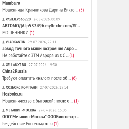
Mamba.ru
Мошенница Крамникова Дарина Викто ...
(3)
VASILJEV563220
2-08-2026, 00:09
АВТОМОДА lp582496.myflexbe.com/#f ...
МОШЕННИКИ
(1)
VLADKANTIN
29-07-2026, 22:11
Завод точного машиностроения Авро ...
Не работайте с ЗТМ Аврора из г. С ...
(1)
GELLANXT.RU
27-07-2026, 19:30
China2Russia
Требуют оплатить «налог» после об ...
(6)
ХОЗБОКС КОМПАНИ
27-07-2026, 15:14
Hozboks.ru
Мошенничество с бытовкой: после о ...
(1)
МЕТАШИП-МОСКВА
27-07-2026, 15:05
ООО"Меташип-Москва" ОООБиоспектр ...
Бездействие Ростехнадзора
(1)