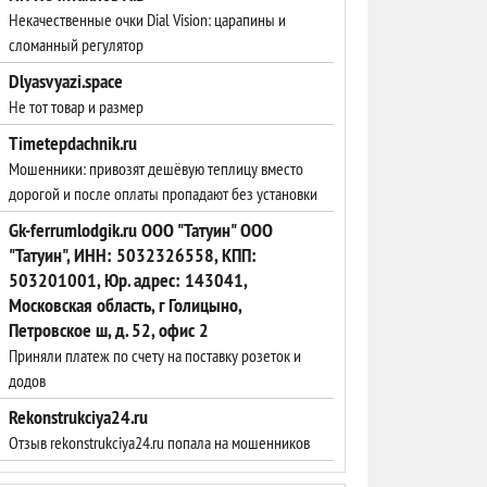
Некачественные очки Dial Vision: царапины и
сломанный регулятор
Dlyasvyazi.space
Не тот товар и размер
Timetepdachnik.ru
Мошенники: привозят дешёвую теплицу вместо
дорогой и после оплаты пропадают без установки
Gk-ferrumlodgik.ru ООО "Татуин" ООО
"Татуин", ИНН: 5032326558, КПП:
503201001, Юр. адрес: 143041,
Московская область, г Голицыно,
Петровское ш, д. 52, офис 2
Приняли платеж по счету на поставку розеток и
додов
Rekonstrukciya24.ru
Отзыв rekonstrukciya24.ru попала на мошенников