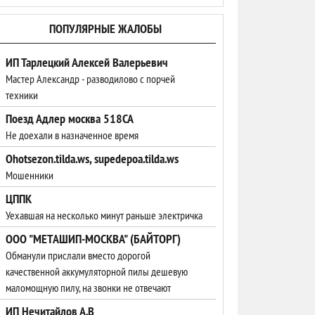
ПОПУЛЯРНЫЕ ЖАЛОБЫ
ИП Тарлецкий Алексей Валерьевич
Мастер Александр - разводилово с порчей
техники
Поезд Адлер москва 518CA
Не доехали в назначенное время
Ohotsezon.tilda.ws, supedepoa.tilda.ws
Мошенники
ЦППК
Уехавшая на несколько минут раньше электричка
ООО "МЕТАШИП-МОСКВА" (БАЙТОРГ)
Обманули прислали вместо дорогой
качественной аккумуляторной пилы дешевую
маломощную пилу, на звонки не отвечают
ИП Нечитайлов А.В