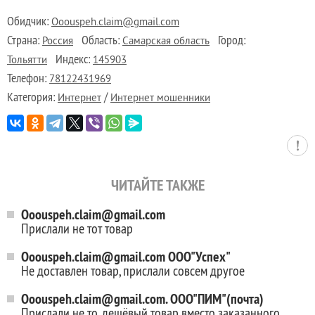
Обидчик:
Ooouspeh.claim@gmail.com
Страна:
Область:
Город:
Россия
Самарская область
Индекс:
Тольятти
145903
Телефон:
78122431969
Категория:
/
Интернет
Интернет мошенники
ЧИТАЙТЕ ТАКЖЕ
Ooouspeh.claim@gmail.com
Прислали не тот товар
Ooouspeh.claim@gmail.com ООО"Успех"
Не доставлен товар, прислали совсем другое
Ooouspeh.claim@gmail.com. ООО"ПИМ"(почта)
Прислали не то, дешёвый товар вместо заказанного,