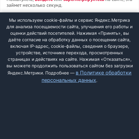
займет несколько секунд.
ВХОД
Мы используем cookie-файлы и сервис Яндекс.Метрика
для анализа посещаемости сайта, улучшения его работы и
РЕГИСТРАЦИЯ
оценки действий посетителей. Нажимая «Принять», вы
даёте согласие на обработку данных о посещении сайта,
включая IP-адрес, cookie-файлы, сведения о браузере,
Быстрая регистрация
через соцсети:
устройстве, источнике перехода, просмотренных
страницах и действиях на сайте. Нажимая «Отказаться»,
вы можете продолжить пользоваться сайтом без загрузки
в Политике обработки
Яндекс.Метрики. Подробнее —
персональных данных
.
ДОБАВИТЬ ЖАЛОБУ
КОНТАКТЫ
О НАС
ПОИСК