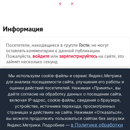
<
>
Информация
Посетители, находящиеся в группе
Гости
, не могут
оставлять комментарии к данной публикации.
Пожалуйста,
войдите
или
зарегистрируйтесь
на сайте, это
займет несколько секунд.
ВХОД
Мы используем cookie-файлы и сервис Яндекс.Метрика
для анализа посещаемости сайта, улучшения его работы и
РЕГИСТРАЦИЯ
оценки действий посетителей. Нажимая «Принять», вы
даёте согласие на обработку данных о посещении сайта,
включая IP-адрес, cookie-файлы, сведения о браузере,
Быстрая регистрация
через соцсети:
устройстве, источнике перехода, просмотренных
страницах и действиях на сайте. Нажимая «Отказаться»,
вы можете продолжить пользоваться сайтом без загрузки
в Политике обработки
Яндекс.Метрики. Подробнее —