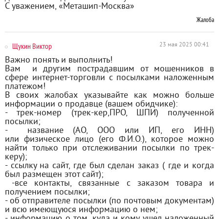
С уважением, «Меташип-Москва»
Жалоба
Щукин Виктор
23 мая 2025 00:41
Важно понять и выполнить!
Вам и другим пострадавшим от мошенников в
сфере интернет-торговли с посылками наложенным
платежом!
В своих жалобах указывайте как можно больше
информации о продавце (вашем обидчике):
- трек-номер (трек-кер,ПРО, ШПИ) полученной
посылки;
- название (АО, ООО или ИП, его ИНН)
или физическое лицо (его Ф.И.О.), которое можно
найти только при отслеживании посылки по трек-
керу);
- ссылку на сайт, где был сделан заказ ( где и когда
был размещен этот сайт);
-все контакты, связанные с заказом товара и
получением посылки;
- об отправителе посылки (по почтовым документам)
и всю имеющуюся информацию о нем;
- информацию о том, куда и кому ушел наложенный