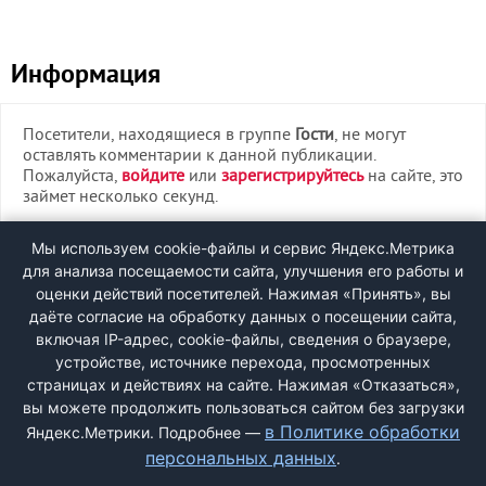
Информация
Посетители, находящиеся в группе
Гости
, не могут
оставлять комментарии к данной публикации.
Пожалуйста,
войдите
или
зарегистрируйтесь
на сайте, это
займет несколько секунд.
ВХОД
Мы используем cookie-файлы и сервис Яндекс.Метрика
для анализа посещаемости сайта, улучшения его работы и
РЕГИСТРАЦИЯ
оценки действий посетителей. Нажимая «Принять», вы
даёте согласие на обработку данных о посещении сайта,
включая IP-адрес, cookie-файлы, сведения о браузере,
Быстрая регистрация
через соцсети:
устройстве, источнике перехода, просмотренных
страницах и действиях на сайте. Нажимая «Отказаться»,
вы можете продолжить пользоваться сайтом без загрузки
в Политике обработки
Яндекс.Метрики. Подробнее —
персональных данных
.