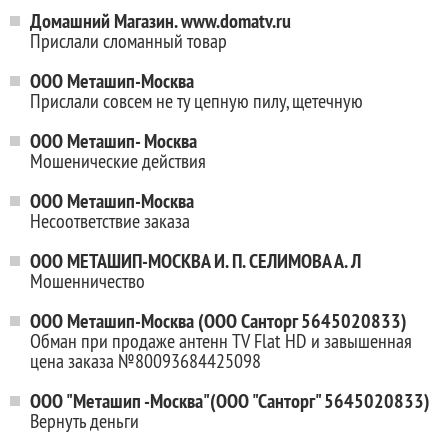
Домашний Магазин. www.domatv.ru
Прислали сломанный товар
ООО Меташип-Москва
Прислали совсем не ту цепную пилу, щетечную
ООО Меташип- Москва
Мошенические действия
ООО Меташип-Москва
Несоответствие заказа
ООО МЕТАШИП-МОСКВА И. П. СЕЛИМОВА А. Л
Мошенничество
ООО Меташип-Москва (ООО Санторг 5645020833)
Обман при продаже антенн TV Flat HD и завышенная
цена заказа №80093684425098
ООО "Меташип -Москва"(ООО "Санторг" 5645020833)
Вернуть деньги