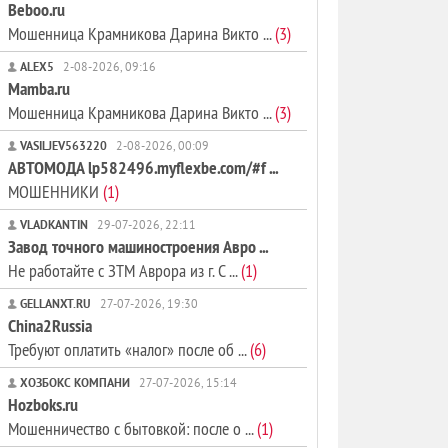
Beboo.ru
Мошенница Крамникова Дарина Викто ...
(3)
ALEX5
2-08-2026, 09:16
Mamba.ru
Мошенница Крамникова Дарина Викто ...
(3)
VASILJEV563220
2-08-2026, 00:09
АВТОМОДА lp582496.myflexbe.com/#f ...
МОШЕННИКИ
(1)
VLADKANTIN
29-07-2026, 22:11
Завод точного машиностроения Авро ...
Не работайте с ЗТМ Аврора из г. С ...
(1)
GELLANXT.RU
27-07-2026, 19:30
China2Russia
Требуют оплатить «налог» после об ...
(6)
ХОЗБОКС КОМПАНИ
27-07-2026, 15:14
Hozboks.ru
Мошенничество с бытовкой: после о ...
(1)