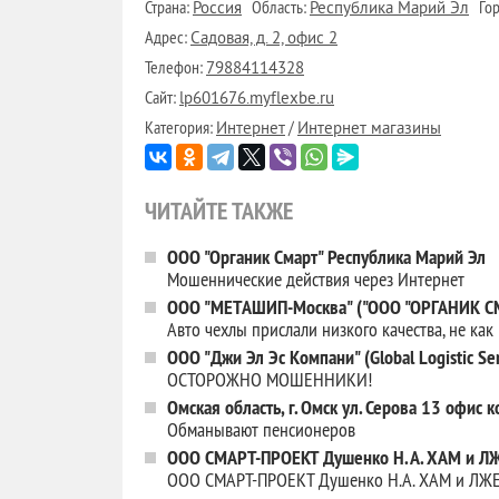
Страна:
Область:
Гор
Россия
Республика Марий Эл
Адрес:
Садовая, д. 2, офис 2
Телефон:
79884114328
Сайт:
lp601676.myflexbe.ru
Категория:
/
Интернет
Интернет магазины
ЧИТАЙТЕ ТАКЖЕ
ООО "Органик Смарт" Республика Марий Эл
Мошеннические действия через Интернет
ООО "МЕТАШИП-Москва" ("ООО "ОРГАНИК 
Авто чехлы прислали низкого качества, не как
ООО "Джи Эл Эс Компани" (Global Logistic Ser
ОСТОРОЖНО МОШЕННИКИ!
Омская область, г. Омск ул. Серова 13 офис
Обманывают пенсионеров
ООО СМАРТ-ПРОЕКТ Душенко Н. А. ХАМ и ЛЖ
ООО СМАРТ-ПРОЕКТ Душенко Н.А. ХАМ и ЛЖЕ