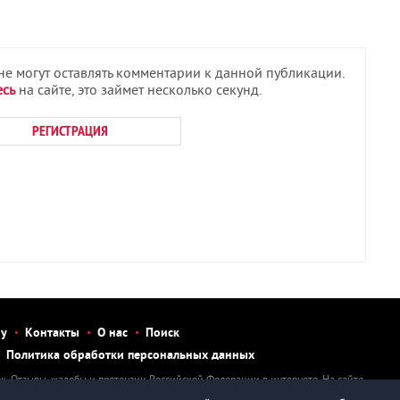
 не могут оставлять комментарии к данной публикации.
есь
на сайте, это займет несколько секунд.
РЕГИСТРАЦИЯ
бу
Контакты
О нас
Поиск
Политика обработки персональных данных
к. Отзывы, жалобы и претензии Российской Федерации в интернете. На сайте
тзыв, рассказать о нарушении, написать претензию или жалобу на человека