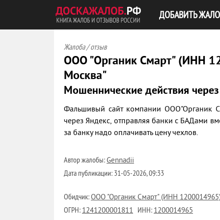
ДОБАВИТЬ ЖАЛО
Жалоба / отзыв
ООО "Органик Смарт" (ИНН 1
Москва"
Мошеннические действия через
Фальшивый сайт компании ООО"Органик См
через Яндекс, отправляя банки с БАДами вм
за банку надо оплачивать цену чехлов.
Автор жалобы:
Gennadii
Дата публикации:
31-05-2026, 09:33
Обидчик:
ООО "Органик Смарт" (ИНН 1200014965
ОГРН:
ИНН:
1241200001811
1200014965