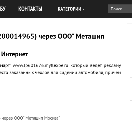
БУ
КОНТАКТЫ
КАТЕГОРИИ
200014965) через ООО" Меташип
 Интернет
арт" www.lp601676.myflexbe.ru который ведет рекламу
есто заказанных чехлов для сидений автомобиля, причем
) через ООО" Меташип Москва"