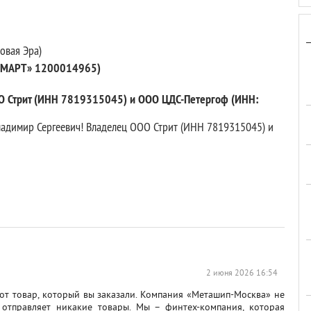
овая Эра)
СМАРТ» 1200014965)
О Стрит (ИНН 7819315045) и ООО ЦДС-Петергоф (ИНН:
адимир Сергеевич! Владелец ООО Стрит (ИНН 7819315045) и
2 июня 2026 16:54
тот товар, который вы заказали. Компания «Меташип-Москва» не
 отправляет никакие товары. Мы – финтех-компания, которая