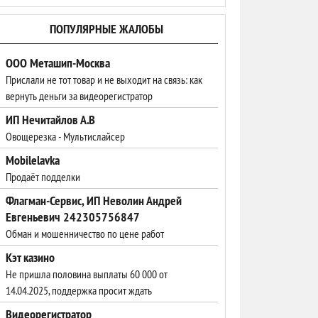
ПОПУЛЯРНЫЕ ЖАЛОБЫ
ООО Меташип-Москва
Прислали не тот товар и не выходит на связь: как
вернуть деньги за видеорегистратор
ИП Нечитайлов А.В
Овощерезка - Мультислайсер
Mobilelavka
Продаёт подделки
Флагман-Сервис, ИП Неволин Андрей
Евгеньевич 242305756847
Обман и мошенничество по цене работ
Кэт казино
Не пришла половина выплаты 60 000 от
14.04.2025, поддержка просит ждать
Видеорегистратор