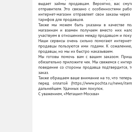
выдает займы продавцам. Вероятно, вас сму
отправителя. Это связано с особенностями рабо
интернет-магазин отправляет свои заказы чере
тарифов для продавцов.
Также мы можем быть указаны в качестве по
магазинам и взамен получаем вместо них нал
участвуем в отношениях между продавцом и поку
Наши сервисы очень сильно помогают интернет-
продавцы пользуются ими годами. К сожалению
продавцы, но мы их быстро наказываем.
Мы готовы помочь вам с вашим заказом. Приш
обязательно приложите чек. Мы свяжемся с интер
поведение со стороны продавца подтвердится, 
заказ.
Также обращаем ваше внимание на то, что тепе
перед оплатой (https://www.pochta.ru/news/it
дальнейшем. Удачных вам покупок.
С уважением, «Меташип-Москва»