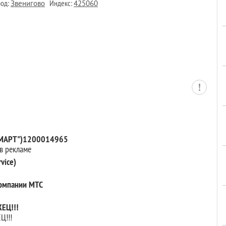
од:
Индекс:
Звенигово
425060
СМАРТ")1200014965
 в рекламе
vice)
 компании МТС
ЕЦ!!!
Ц!!!