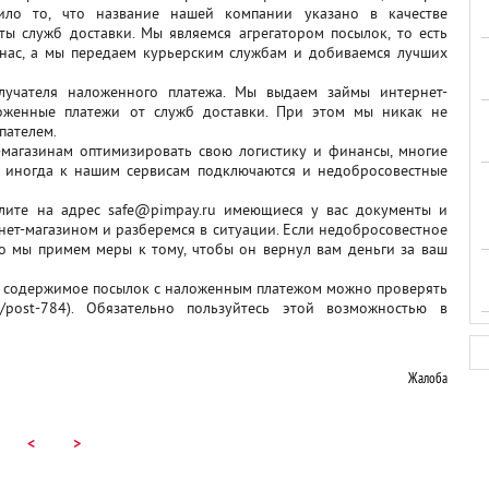
тило то, что название нашей компании указано в качестве
ты служб доставки. Мы являемся агрегатором посылок, то есть
з нас, а мы передаем курьерским службам и добиваемся лучших
лучателя наложенного платежа. Мы выдаем займы интернет-
оженные платежи от служб доставки. При этом мы никак не
пателем.
магазинам оптимизировать свою логистику и финансы, многие
, иногда к нашим сервисам подключаются и недобросовестные
лите на адрес safe@pimpay.ru имеющиеся у вас документы и
нет-магазином и разберемся в ситуации. Если недобросовестное
то мы примем меры к тому, чтобы он вернул вам деньги за ваш
рь содержимое посылок с наложенным платежом можно проверять
em/post-784). Обязательно пользуйтесь этой возможностью в
Жалоба
<
>