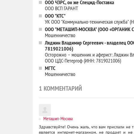
ООО ЧЗРС, он же Спецжд-Поставка
ООО ВСП ГАРАНТ
ООО "КТС"
УК ООО "Коммунально-техническая служба" (Н
ООО "МЕТАШИП-МОСКВА" (ООО «ОРГАНИК 
Мошенничество
Ляджин Владимир Сергеевич - владелец ОО
7819021006)
Осторожно – мошенник и аферист: Ляджин Вл
ООО ЦДС-Петергоф (ИНН: 7819021006)
МГТС
Мошенничество
1
КОММЕНТАРИЙ
Меташип-Москва
Здравствуйте! Очень жаль, что вам прислали не 
является интернет-магазином, не продает и не