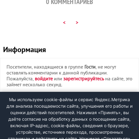
0
КОММЕНТАРИЕВ
<
>
Информация
Посетители, находящиеся в группе
Гости
, не могут
оставлять комментарии к данной публикации.
Пожалуйста,
войдите
или
зарегистрируйтесь
на сайте, это
займет несколько секунд.
ВХОД
Мы используем cookie-файлы и сервис Яндекс.Метрика
для анализа посещаемости сайта, улучшения его работы и
РЕГИСТРАЦИЯ
оценки действий посетителей. Нажимая «Принять», вы
даёте согласие на обработку данных о посещении сайта,
включая IP-адрес, cookie-файлы, сведения о браузере,
Быстрая регистрация
через соцсети:
устройстве, источнике перехода, просмотренных
страницах и действиях на сайте. Нажимая «Отказаться»,