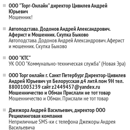
ООО "Торг-Онлайн" директор Цивилев Андрей
Юрьевич
Мошенник!
Автоподстава. Додонов Андрей Александрович.
Аферист и Мошенник. Скупка Быково
Автоподстава. Додонов Андрей Александрович. Аферист
и мошенник. Скупка Быково
ООО "КТС"
УК ООО "Коммунально-техническая служба" (Новая Эра)
ООО Торг онлайн г. Санкт Петербург Директор-Цивилев
Андрей Юрьевич ул Белорусская д4 литА пом 9Н тел.
88001003239 сайт z2449457@yandex.ru
Мошенничество и Обман Прислали не тот товар
Мошенничество и Обман. Прислали не тот товар
Джежора Андрей Васильевич, директор ООО
Рециклинговая компания
Неприличные SMS-ки с телефона Джежоры Андрея
Васильевича