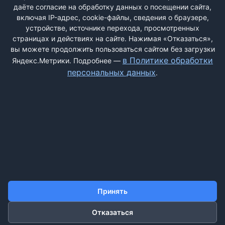
даёте согласие на обработку данных о посещении сайта,
включая IP-адрес, cookie-файлы, сведения о браузере,
Быстрая регистрация
через соцсети:
устройстве, источнике перехода, просмотренных
страницах и действиях на сайте. Нажимая «Отказаться»,
вы можете продолжить пользоваться сайтом без загрузки
в Политике обработки
Яндекс.Метрики. Подробнее —
персональных данных
.
ДОБАВИТЬ ЖАЛОБУ
КОНТАКТЫ
О НАС
ПОИСК
ПРАВИЛА САЙТА
ПОЛИТИКА ОБРАБОТКИ ПЕРСОНАЛЬНЫХ ДАННЫХ
Принять
Отказаться
©2011-2026 ДОСКАЖАЛОБ.РФ