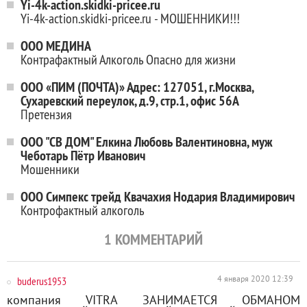
Yi-4k-action.skidki-pricee.ru
Yi-4k-action.skidki-pricee.ru - МОШЕННИКИ!!!
ООО МЕДИНА
Контрафактный Алкоголь Опасно для жизни
ООО «ПИМ (ПОЧТА)» Адрес: 127051, г.Москва,
Сухаревский переулок, д.9, стр.1, офис 56А
Претензия
ООО "СВ ДОМ" Елкина Любовь Валентиновна, муж
Чеботарь Пётр Иванович
Мошенники
ООО Симпекс трейд Квачахия Нодария Владимирович
Контрофактный алкоголь
1
КОММЕНТАРИЙ
buderus1953
4 января 2020 12:39
компания VITRA ЗАНИМАЕТСЯ ОБМАНОМ