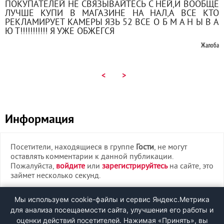
ПОКУПАТЕЛЕЙ НЕ СВЯЗЫВАЙТЕСЬ С НЕЙ,И ВООБЩЕ
ЛУЧШЕ КУПИ В МАГАЗИНЕ НА НАЛ,А ВСЕ КТО
РЕКЛАМИРУЕТ КАМЕРЫ ЯЗЬ 52 ВСЕ О Б М А Н Ы В А
Ю Т!!!!!!!!!!! Я УЖЕ ОБЖЁГСЯ
Жалоба
<
>
Информация
Посетители, находящиеся в группе
Гости
, не могут
оставлять комментарии к данной публикации.
Пожалуйста,
войдите
или
зарегистрируйтесь
на сайте, это
займет несколько секунд.
ВХОД
Мы используем cookie-файлы и сервис Яндекс.Метрика
для анализа посещаемости сайта, улучшения его работы и
РЕГИСТРАЦИЯ
оценки действий посетителей. Нажимая «Принять», вы