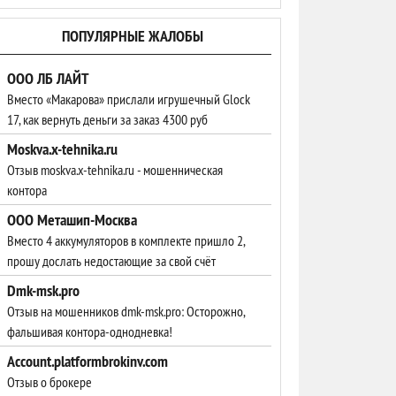
ПОПУЛЯРНЫЕ ЖАЛОБЫ
ООО ЛБ ЛАЙТ
Вместо «Макарова» прислали игрушечный Glock
17, как вернуть деньги за заказ 4300 руб
Moskva.x-tehnika.ru
Отзыв moskva.x-tehnika.ru - мошенническая
контора
ООО Меташип-Москва
Вместо 4 аккумуляторов в комплекте пришло 2,
прошу дослать недостающие за свой счёт
Dmk-msk.pro
Отзыв на мошенников dmk-msk.pro: Осторожно,
фальшивая контора-однодневка!
Account.platformbrokinv.com
Отзыв о брокере