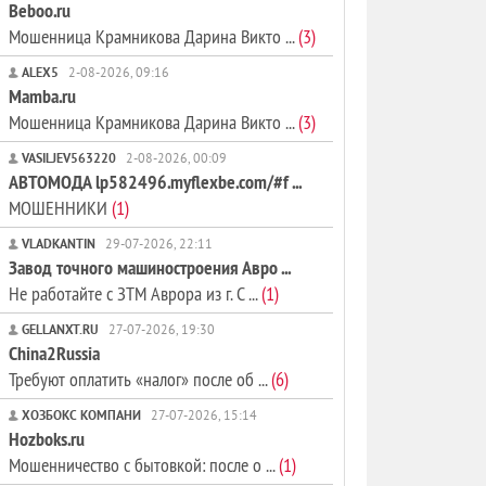
Beboo.ru
Мошенница Крамникова Дарина Викто ...
(3)
ALEX5
2-08-2026, 09:16
Mamba.ru
Мошенница Крамникова Дарина Викто ...
(3)
VASILJEV563220
2-08-2026, 00:09
АВТОМОДА lp582496.myflexbe.com/#f ...
МОШЕННИКИ
(1)
VLADKANTIN
29-07-2026, 22:11
Завод точного машиностроения Авро ...
Не работайте с ЗТМ Аврора из г. С ...
(1)
GELLANXT.RU
27-07-2026, 19:30
China2Russia
Требуют оплатить «налог» после об ...
(6)
ХОЗБОКС КОМПАНИ
27-07-2026, 15:14
Hozboks.ru
Мошенничество с бытовкой: после о ...
(1)