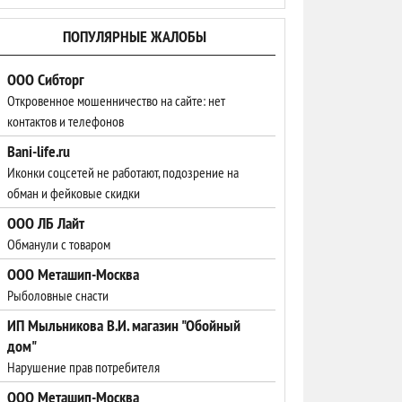
ПОПУЛЯРНЫЕ ЖАЛОБЫ
ООО Сибторг
Откровенное мошенничество на сайте: нет
контактов и телефонов
Bani-life.ru
Иконки соцсетей не работают, подозрение на
обман и фейковые скидки
ООО ЛБ Лайт
Обманули с товаром
ООО Меташип-Москва
Рыболовные снасти
ИП Мыльникова В.И. магазин "Обойный
дом"
Нарушение прав потребителя
ООО Меташип-Москва