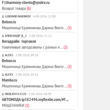
F1tharmony-clients@yndex.ru
Возврат товара
(6)
LUBOMIR MAXIMOV
4-08-2026, 11:08
Beboo.ru
Мошенница Крамникова Дарина Викто ...
(3)
АЛЕКСАНДР Д._2
2-08-2026, 21:12
Витадрайв: торговля
Навязчивые автодозвоны с разных н ...
(2)
ALEX5
2-08-2026, 09:18
Beboo.ru
Мошенница Крамникова Дарина Викто ...
(3)
ALEX5
2-08-2026, 09:16
Mamba.ru
Мошенница Крамникова Дарина Викто ...
(3)
VASILJEV563220
2-08-2026, 00:09
АВТОМОДА lp582496.myflexbe.com/#f ...
МОШЕННИКИ
(1)