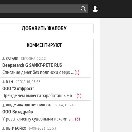
ДОБАВИТЬ ЖАЛОБУ
КОММЕНТИРУЮТ
ЗАГ АЛИ
СЕГОДНЯ, 12:12
Deepsearch G SANKT-PETE RUS
Списание денег без подписки deeps ...
(1)
R I N
СЕГОДНЯ, 05:35
ООО "Хотфрост"
Прежде чем вывести заработанные в ...
(1)
ЛЮДМИЛА ПШЕНИЧНИКОВА
ВЧЕРА, 19:24
ООО Витадрайв
Угрозы клиенту судебными исками з ...
(8)
ПЁТР БОЙКО
6-08-2026, 11:53