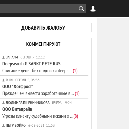
ДОБАВИТЬ ЖАЛОБУ
КОММЕНТИРУЮТ
ЗАГ АЛИ
СЕГОДНЯ, 12:12
Deepsearch G SANKT-PETE RUS
Списание денег без подписки deeps ...
(1)
R I N
СЕГОДНЯ, 05:35
ООО "Хотфрост"
Прежде чем вывести заработанные в ...
(1)
ЛЮДМИЛА ПШЕНИЧНИКОВА
ВЧЕРА, 19:24
ООО Витадрайв
Угрозы клиенту судебными исками з ...
(8)
ПЁТР БОЙКО
6-08-2026, 11:53