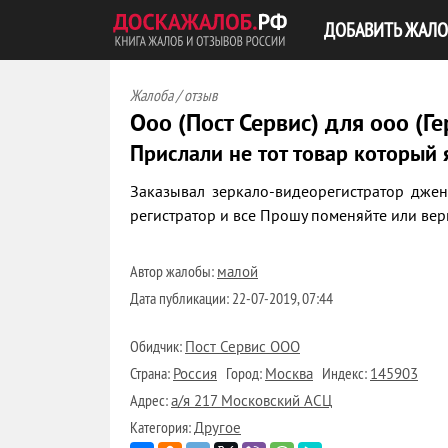
ДОБАВИТЬ ЖАЛО
Жалоба / отзыв
Ооо (Пост Сервис) для ооо (Ге
Прислали не тот товар который 
Заказывал зеркало-видеорегистратор дже
регистратор и все Прошу поменяйте или вер
Автор жалобы:
малой
Дата публикации:
22-07-2019, 07:44
Обидчик:
Пост Сервис ООО
Страна:
Город:
Индекс:
Россия
Москва
145903
Адрес:
а/я 217 Московский АСЦ
Категория:
Другое