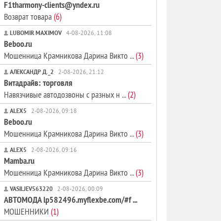
F1tharmony-clients@yndex.ru
Возврат товара
(6)
LUBOMIR MAXIMOV
4-08-2026, 11:08
Beboo.ru
Мошенница Крамникова Дарина Викто ...
(3)
АЛЕКСАНДР Д._2
2-08-2026, 21:12
Витадрайв: торговля
Навязчивые автодозвоны с разных н ...
(2)
ALEX5
2-08-2026, 09:18
Beboo.ru
Мошенница Крамникова Дарина Викто ...
(3)
ALEX5
2-08-2026, 09:16
Mamba.ru
Мошенница Крамникова Дарина Викто ...
(3)
VASILJEV563220
2-08-2026, 00:09
АВТОМОДА lp582496.myflexbe.com/#f ...
МОШЕННИКИ
(1)