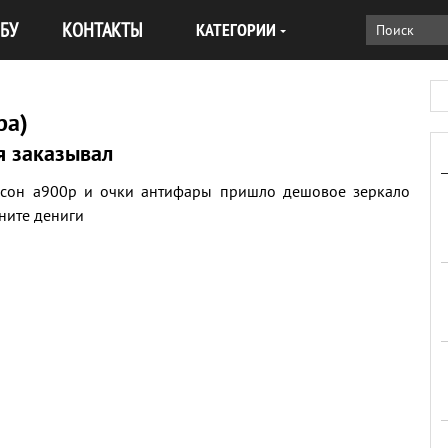
БУ
КОНТАКТЫ
КАТЕГОРИИ
ра)
я заказывал
нсон а900р и очки антифары пришло дешовое зеркало
ните дениги