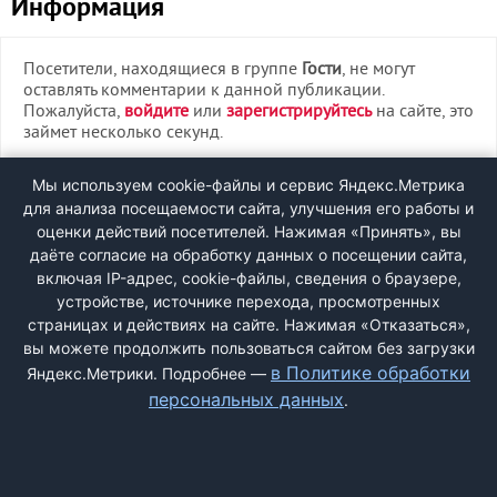
Информация
Посетители, находящиеся в группе
Гости
, не могут
оставлять комментарии к данной публикации.
Пожалуйста,
войдите
или
зарегистрируйтесь
на сайте, это
займет несколько секунд.
ВХОД
Мы используем cookie-файлы и сервис Яндекс.Метрика
для анализа посещаемости сайта, улучшения его работы и
РЕГИСТРАЦИЯ
оценки действий посетителей. Нажимая «Принять», вы
даёте согласие на обработку данных о посещении сайта,
включая IP-адрес, cookie-файлы, сведения о браузере,
Быстрая регистрация
через соцсети:
устройстве, источнике перехода, просмотренных
страницах и действиях на сайте. Нажимая «Отказаться»,
вы можете продолжить пользоваться сайтом без загрузки
в Политике обработки
Яндекс.Метрики. Подробнее —
персональных данных
.
ДОБАВИТЬ ЖАЛОБУ