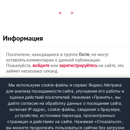
<
>
Информация
Посетители, находящиеся в группе
Гости
, не могут
оставлять комментарии к данной публикации.
Пожалуйста,
войдите
или
зарегистрируйтесь
на сайте, это
займет несколько секунд.
ВХОД
Мы используем cookie-файлы и сервис Яндекс.Метрика
для анализа посещаемости сайта, улучшения его работы и
РЕГИСТРАЦИЯ
оценки действий посетителей. Нажимая «Принять», вы
даёте согласие на обработку данных о посещении сайта,
включая IP-адрес, cookie-файлы, сведения о браузере,
Быстрая регистрация
через соцсети:
устройстве, источнике перехода, просмотренных
страницах и действиях на сайте. Нажимая «Отказаться»,
вы можете продолжить пользоваться сайтом без загрузки