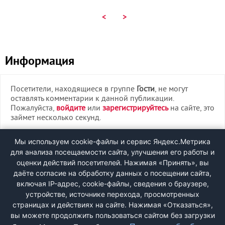
<
>
Информация
Посетители, находящиеся в группе
Гости
, не могут
оставлять комментарии к данной публикации.
Пожалуйста,
войдите
или
зарегистрируйтесь
на сайте, это
займет несколько секунд.
ВХОД
Мы используем cookie-файлы и сервис Яндекс.Метрика
для анализа посещаемости сайта, улучшения его работы и
РЕГИСТРАЦИЯ
оценки действий посетителей. Нажимая «Принять», вы
даёте согласие на обработку данных о посещении сайта,
включая IP-адрес, cookie-файлы, сведения о браузере,
Быстрая регистрация
через соцсети:
устройстве, источнике перехода, просмотренных
страницах и действиях на сайте. Нажимая «Отказаться»,
вы можете продолжить пользоваться сайтом без загрузки