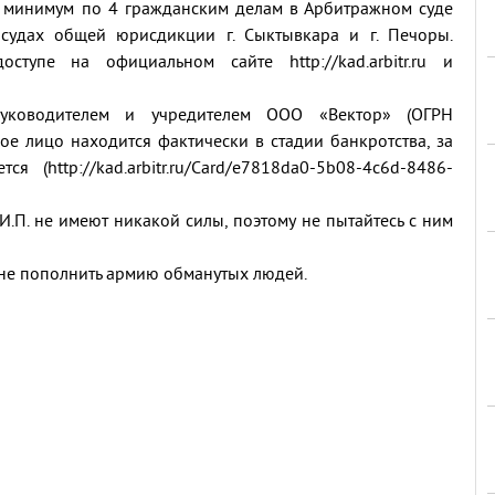
к минимум по 4 гражданским делам в Арбитражном суде
 судах общей юрисдикции г. Сыктывкара и г. Печоры.
тупе на официальном сайте http://kad.arbitr.ru и
руководителем и учредителем ООО «Вектор» (ОГРН
е лицо находится фактически в стадии банкротства, за
 (http://kad.arbitr.ru/Card/e7818da0-5b08-4c6d-8486-
П. не имеют никакой силы, поэтому не пытайтесь с ним
 не пополнить армию обманутых людей.