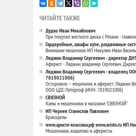
ЧИТАЙТЕ ТАКЖЕ
Дудко Иван Михайлович
При покупке жесткого диска с Рязани - главно
Гардеробные, шкафы купе, раздвижные сист
Внимание мошенник ИП Никулин Иван Васил
Ляджин Владимир Сергеевич - директор Д
Аферист - Ляджин владимир Сергеевич. Дире
Ляджин Владимир Сергеевич - владелец ОО
7819021006)
Осторожно – мошенник и аферист: Ляджин Вл
ООО ЦДС-Петергоф (ИНН: 7819021006)
СВЯЗНОЙ
Хамы и мошенники в магазине "СВЯЗНОЙ"
ИП Чернев Станислав Павлович
Бракоделы
www.аристо-классика.рф www.aristo.ru ИП Н
Мошенники, кидалово и аферисты