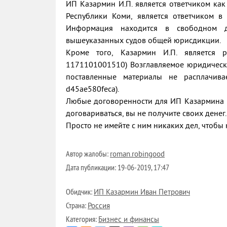
ИП Казармин И.П. является ответчиком ка
Республики Коми, является ответчиком в
Информация находится в свободном дос
вышеуказанных судов общей юрисдикции.
Кроме того, Казармин И.П. является 
1171101001510) Возглавляемое юридическо
поставленные материалы не расплачивается
d45ae580feca).
Любые договоренности для ИП Казармина И.
договариваться, вы не получите своих денег.
Просто не имейте с ним никаких дел, чтобы
Автор жалобы:
roman.robingood
Дата публикации:
19-06-2019, 17:47
Обидчик:
ИП Казармин Иван Петрович
Страна:
Россия
Категория:
Бизнес и финансы