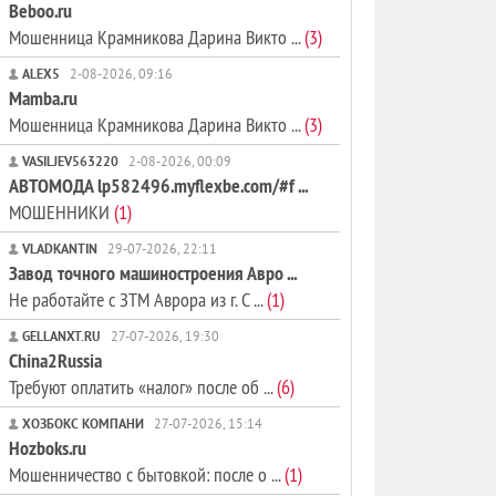
Beboo.ru
Мошенница Крамникова Дарина Викто ...
(3)
ALEX5
2-08-2026, 09:16
Mamba.ru
Мошенница Крамникова Дарина Викто ...
(3)
VASILJEV563220
2-08-2026, 00:09
АВТОМОДА lp582496.myflexbe.com/#f ...
МОШЕННИКИ
(1)
VLADKANTIN
29-07-2026, 22:11
Завод точного машиностроения Авро ...
Не работайте с ЗТМ Аврора из г. С ...
(1)
GELLANXT.RU
27-07-2026, 19:30
China2Russia
Требуют оплатить «налог» после об ...
(6)
ХОЗБОКС КОМПАНИ
27-07-2026, 15:14
Hozboks.ru
Мошенничество с бытовкой: после о ...
(1)