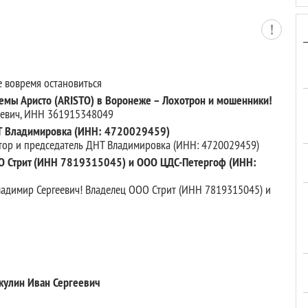
е вовремя остановиться
емы Аристо (ARISTO) в Воронеже – Лохотрон и мошенники!
ьевич, ИНН 361915348049
НТ Владимировка (ИНН: 4720029459)
ктор и председатель ДНТ Владимировка (ИНН: 4720029459)
О Стрит (ИНН 7819315045) и ООО ЦДС-Петергоф (ИНН:
адимир Сергеевич! Владелец ООО Стрит (ИНН 7819315045) и
икулин Иван Сергеевич