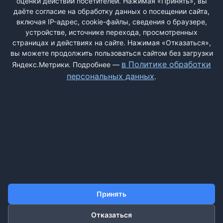
оценки действий посетителей. Нажимая «Принять», вы
даёте согласие на обработку данных о посещении сайта,
включая IP-адрес, cookie-файлы, сведения о браузере,
Быстрая регистрация
через соцсети:
устройстве, источнике перехода, просмотренных
страницах и действиях на сайте. Нажимая «Отказаться»,
вы можете продолжить пользоваться сайтом без загрузки
в Политике обработки
Яндекс.Метрики. Подробнее —
персональных данных
.
ДОБАВИТЬ ЖАЛОБУ
КОНТАКТЫ
О НАС
ПОИСК
ПРАВИЛА САЙТА
ПОЛИТИКА ОБРАБОТКИ ПЕРСОНАЛЬНЫХ ДАННЫХ
Принять
Отказаться
©2011-2026 ДОСКАЖАЛОБ.РФ