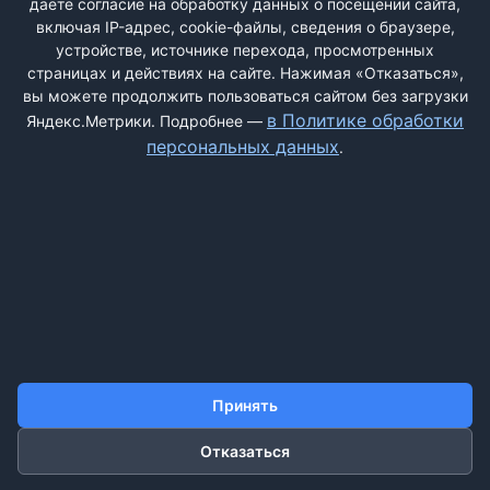
даёте согласие на обработку данных о посещении сайта,
крупном размере с 2017 по 2018 ...
включая IP-адрес, cookie-файлы, сведения о браузере,
устройстве, источнике перехода, просмотренных
страницах и действиях на сайте. Нажимая «Отказаться»,
вы можете продолжить пользоваться сайтом без загрузки
ДОБАВИТЬ ЖАЛОБУ
в Политике обработки
Яндекс.Метрики. Подробнее —
персональных данных
.
КОНТАКТЫ
О НАС
ПОИСК
ПРАВИЛА САЙТА
ПОЛИТИКА ОБРАБОТКИ ПЕРСОНАЛЬНЫХ ДАННЫХ
©2011-2026 ДОСКАЖАЛОБ.РФ
Принять
Отказаться