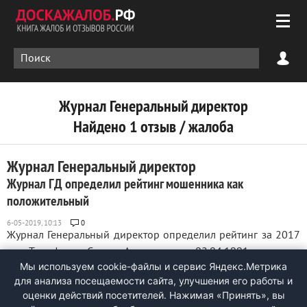
Журнал Генеральный директор
Найдено 1 отзыв / жалоба
Журнал Генеральный директор
Журнал ГД определил рейтинг мошенника как
положительный
0
Журнал Генеральный директор определил рейтинг за 2017
год Тимофеева Сергея Анатольевича 02.04.1991 г.р. и его
Мы используем cookie-файлы и сервис Яндекс.Метрика
ООО "СПб Колумбус Тур", как положительный в то время
для анализа посещаемости сайта, улучшения его работы и
когда 02.04.2019 Куйбышевский районный суд СПб
оценки действий посетителей. Нажимая «Принять», вы
признал его виновным в хищении денег туристов в