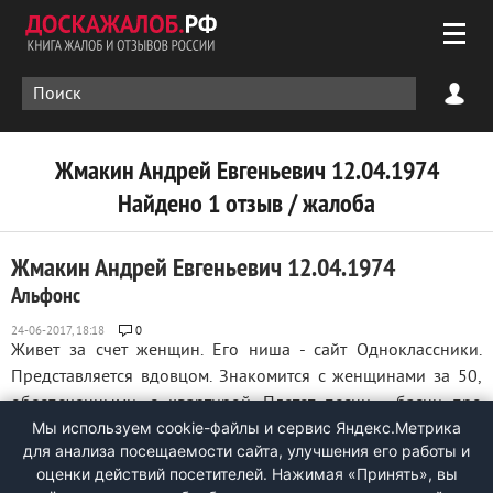
Жмакин Андрей Евгеньевич 12.04.1974
Найдено 1 отзыв / жалоба
Жмакин Андрей Евгеньевич 12.04.1974
Альфонс
0
Живет за счет женщин. Его ниша - сайт Одноклассники.
Представляется вдовцом. Знакомится с женщинами за 50,
обеспеченными, с квартирой. Плетет песни - басни про
Мы используем cookie-файлы и сервис Яндекс.Метрика
одиночество и родственную душу, которую очень хочет
для анализа посещаемости сайта, улучшения его работы и
встретить.. Разводит на деньги. Не работает. ...
оценки действий посетителей. Нажимая «Принять», вы