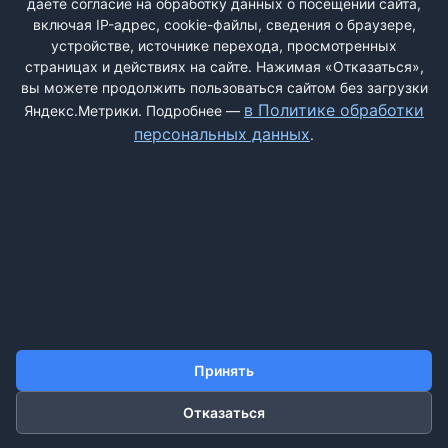
даёте согласие на обработку данных о посещении сайта,
включая IP-адрес, cookie-файлы, сведения о браузере,
устройстве, источнике перехода, просмотренных
страницах и действиях на сайте. Нажимая «Отказаться»,
вы можете продолжить пользоваться сайтом без загрузки
ДОБАВИТЬ ЖАЛОБУ
в Политике обработки
Яндекс.Метрики. Подробнее —
персональных данных
.
КОНТАКТЫ
О НАС
ПОИСК
ПРАВИЛА САЙТА
ПОЛИТИКА ОБРАБОТКИ ПЕРСОНАЛЬНЫХ ДАННЫХ
©2011-2026 ДОСКАЖАЛОБ.РФ
Принять
Отказаться