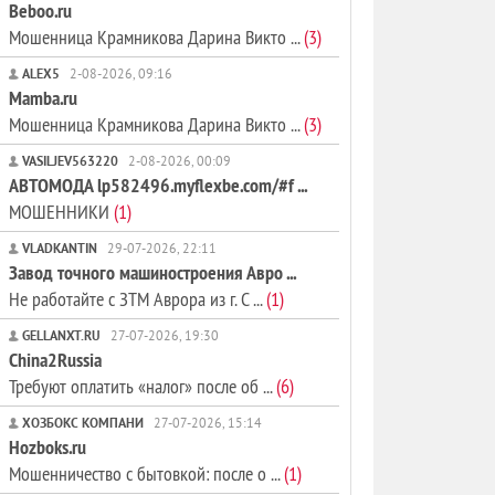
Beboo.ru
Мошенница Крамникова Дарина Викто ...
(3)
ALEX5
2-08-2026, 09:16
Mamba.ru
Мошенница Крамникова Дарина Викто ...
(3)
VASILJEV563220
2-08-2026, 00:09
АВТОМОДА lp582496.myflexbe.com/#f ...
МОШЕННИКИ
(1)
VLADKANTIN
29-07-2026, 22:11
Завод точного машиностроения Авро ...
Не работайте с ЗТМ Аврора из г. С ...
(1)
GELLANXT.RU
27-07-2026, 19:30
China2Russia
Требуют оплатить «налог» после об ...
(6)
ХОЗБОКС КОМПАНИ
27-07-2026, 15:14
Hozboks.ru
Мошенничество с бытовкой: после о ...
(1)