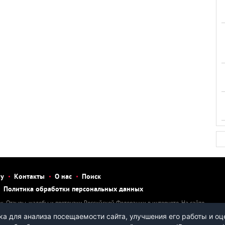
бу
Контакты
О нас
Поиск
Политика обработки персональных данных
к. Отзывы, жалобы и претензии Российской Федерации в интернете. На сайте
тзыв, рассказать о нарушении, написать претензию или жалобу на человека
а для анализа посещаемости сайта, улучшения его работы и оц
ы.