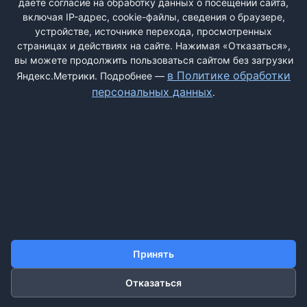
даёте согласие на обработку данных о посещении сайта,
вскрытия и примерки без оплаты. В результате товар не
включая IP-адрес, cookie-файлы, сведения о браузере,
соответствует заявленному размеру. Продавец отказывается
устройстве, источнике перехода, просмотренных
страницах и действиях на сайте. Нажимая «Отказаться»,
возвращать ...
вы можете продолжить пользоваться сайтом без загрузки
в Политике обработки
Яндекс.Метрики. Подробнее —
персональных данных
.
ДОБАВИТЬ ЖАЛОБУ
КОНТАКТЫ
О НАС
ПОИСК
ПРАВИЛА САЙТА
ПОЛИТИКА ОБРАБОТКИ ПЕРСОНАЛЬНЫХ ДАННЫХ
Принять
©2011-2026 ДОСКАЖАЛОБ.РФ
Отказаться