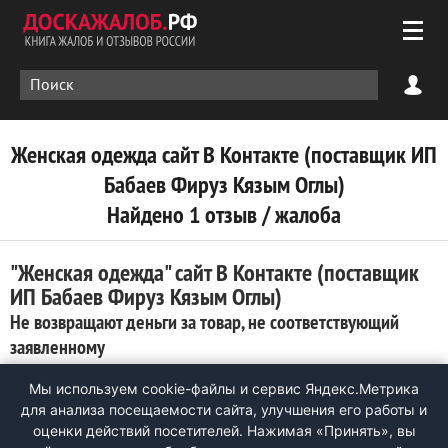
Женская одежда сайт В Контакте (поставщик ИП
Бабаев Фируз Кязым Оглы)
Найдено 1 отзыв / жалоба
"Женская одежда" сайт В Контакте (поставщик
ИП Бабаев Фируз Кязым Оглы)
Не возвращают деньги за товар, не соответствующий
заявленному
0
Мы используем cookie-файлы и сервис Яндекс.Метрика
Интернет-магазин "Женская одежда" (продавец-поставщик
для анализа посещаемости сайта, улучшения его работы и
ИП Бабаев Фируз Кязым Оглы) пишет о возврате и замене
оценки действий посетителей. Нажимая «Принять», вы
товара. В итоге присылает товар через СДЭК, без права