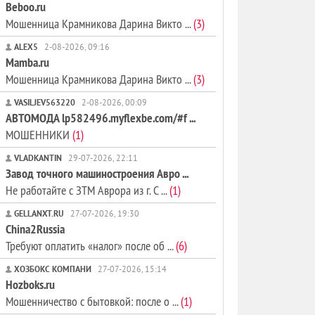
Beboo.ru
Мошенница Крамникова Дарина Викто ...
(3)
ALEX5
2-08-2026, 09:16
Mamba.ru
Мошенница Крамникова Дарина Викто ...
(3)
VASILJEV563220
2-08-2026, 00:09
АВТОМОДА lp582496.myflexbe.com/#f ...
МОШЕННИКИ
(1)
VLADKANTIN
29-07-2026, 22:11
Завод точного машиностроения Авро ...
Не работайте с ЗТМ Аврора из г. С ...
(1)
GELLANXT.RU
27-07-2026, 19:30
China2Russia
Требуют оплатить «налог» после об ...
(6)
ХОЗБОКС КОМПАНИ
27-07-2026, 15:14
Hozboks.ru
Мошенничество с бытовкой: после о ...
(1)