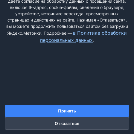
даёте согласие на обработку данных о посещении сайта,
включая IP-адрес, cookie-файлы, сведения о браузере,
устройстве, источнике перехода, просмотренных
страницах и действиях на сайте. Нажимая «Отказаться»,
вы можете продолжить пользоваться сайтом без загрузки
ДОБАВИТЬ ЖАЛОБУ
в Политике обработки
Яндекс.Метрики. Подробнее —
персональных данных
.
КОНТАКТЫ
О НАС
ПОИСК
ПРАВИЛА САЙТА
ПОЛИТИКА ОБРАБОТКИ ПЕРСОНАЛЬНЫХ ДАННЫХ
©2011-2026 ДОСКАЖАЛОБ.РФ
Принять
Отказаться