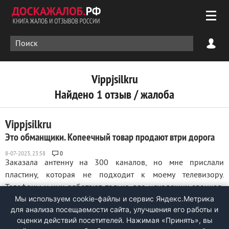
Vippjsilkru
Найдено 1 отзыв / жалоба
Vippjsilkru
Это обманщики. Копеечный товар продают втри дорога
0
Заказала антенну на 300 каналов, но мне прислали
пластину, которая не подходит к моему телевизору.
Телефоны у них работают только для исходящих звонков,
Мы используем cookie-файлы и сервис Яндекс.Метрика
поэтому связаться с ними невозможно. Не рекомендую
для анализа посещаемости сайта, улучшения его работы и
заказывать у них товары, они мошенники. Пусть их Бог
оценки действий посетителей. Нажимая «Принять», вы
накажет. Помните, Мавроди обманывал людей ...