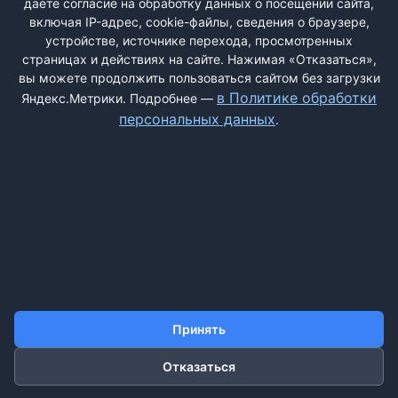
даёте согласие на обработку данных о посещении сайта,
включая IP-адрес, cookie-файлы, сведения о браузере,
устройстве, источнике перехода, просмотренных
страницах и действиях на сайте. Нажимая «Отказаться»,
вы можете продолжить пользоваться сайтом без загрузки
ДОБАВИТЬ ЖАЛОБУ
в Политике обработки
Яндекс.Метрики. Подробнее —
персональных данных
.
КОНТАКТЫ
О НАС
ПОИСК
ПРАВИЛА САЙТА
ПОЛИТИКА ОБРАБОТКИ ПЕРСОНАЛЬНЫХ ДАННЫХ
©2011-2026 ДОСКАЖАЛОБ.РФ
Принять
Отказаться