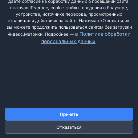
даёте согласие на обработку данных о посещении сайта,
включая IP-адрес, cookie-файлы, сведения о браузере,
устройстве, источнике перехода, просмотренных
страницах и действиях на сайте. Нажимая «Отказаться»,
вы можете продолжить пользоваться сайтом без загрузки
ДОБАВИТЬ ЖАЛОБУ
в Политике обработки
Яндекс.Метрики. Подробнее —
персональных данных
.
КОНТАКТЫ
О НАС
ПОИСК
ПРАВИЛА САЙТА
ПОЛИТИКА ОБРАБОТКИ ПЕРСОНАЛЬНЫХ ДАННЫХ
©2011-2026 ДОСКАЖАЛОБ.РФ
Принять
Отказаться