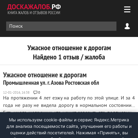
Ужасное отношение к дорогам
Найдено 1 отзыв / жалоба
Ужасное отношение к дорогам
Промышленная ул. г. Азова Ростовская обл
0
На протяжении 4 лет езжу на работу по этой улице. И за 4
года не разу не видела дорогу в нормальном состоянии...
Есть много желающих кто может заверить это подписями...
Мы используем cookie-файлы и сервис Яндекс.Метрика
обычные рабочие люди, которые вместе со мной попадают
для анализа посещаемости сайта, улучшения его работы и
в ужасные ямы... Это не возможно уже терпеть!!! Да дорогу
оценки действий посетителей. Нажимая «Принять», вы
там срезали... Но ...