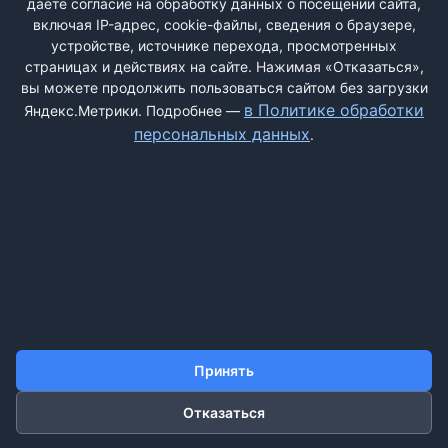
даёте согласие на обработку данных о посещении сайта,
включая IP-адрес, cookie-файлы, сведения о браузере,
устройстве, источнике перехода, просмотренных
страницах и действиях на сайте. Нажимая «Отказаться»,
вы можете продолжить пользоваться сайтом без загрузки
ДОБАВИТЬ ЖАЛОБУ
в Политике обработки
Яндекс.Метрики. Подробнее —
персональных данных
.
КОНТАКТЫ
О НАС
ПОИСК
ПРАВИЛА САЙТА
ПОЛИТИКА ОБРАБОТКИ ПЕРСОНАЛЬНЫХ ДАННЫХ
©2011-2026 ДОСКАЖАЛОБ.РФ
Принять
Отказаться