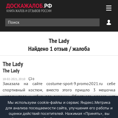
The Lady
Найдено 1 отзыв / жалоба
The Lady
The Lady
0
Заказала на сайте costume-sport-9.promo2021.ru себе
спортивный костюм, вместо этого пришло 3 мешочка
наполнителя и юбка для девочки. Обратного адреса нет.
Мы используем cookie-файлы и сервис Яндекс.Метрика
Получила посылку 18.02.21, помогите как вернуть деньги!
для анализа посещаемости сайта, улучшения его работы и
Мошенники, не ведитесь на этот сайт. Прошу дайте совет как
оценки действий посетителей. Нажимая «Принять», вы
вернуть деньги! ...