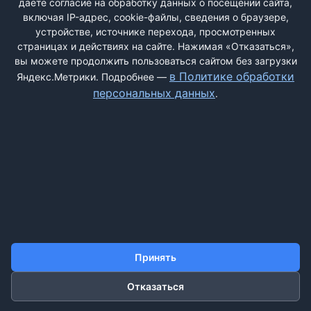
даёте согласие на обработку данных о посещении сайта,
включая IP-адрес, cookie-файлы, сведения о браузере,
устройстве, источнике перехода, просмотренных
страницах и действиях на сайте. Нажимая «Отказаться»,
вы можете продолжить пользоваться сайтом без загрузки
ДОБАВИТЬ ЖАЛОБУ
в Политике обработки
Яндекс.Метрики. Подробнее —
персональных данных
.
КОНТАКТЫ
О НАС
ПОИСК
ПРАВИЛА САЙТА
ПОЛИТИКА ОБРАБОТКИ ПЕРСОНАЛЬНЫХ ДАННЫХ
©2011-2026 ДОСКАЖАЛОБ.РФ
Принять
Отказаться