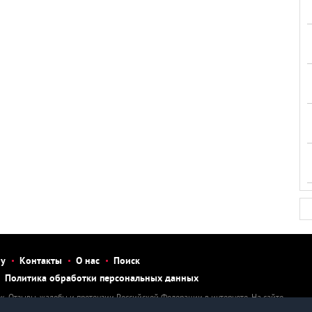
бу
Контакты
О нас
Поиск
Политика обработки персональных данных
к. Отзывы, жалобы и претензии Российской Федерации в интернете. На сайте
тзыв, рассказать о нарушении, написать претензию или жалобу на человека