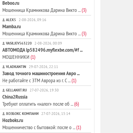
Beboo.ru
Мошенница Крамникова Дарина Викто ...
(3)
ALEX5
2-08-2026, 09:16
Mamba.ru
Мошенница Крамникова Дарина Викто ...
(3)
VASILJEV563220
2-08-2026, 00:09
АВТОМОДА lp582496.myflexbe.com/#f ...
МОШЕННИКИ
(1)
VLADKANTIN
29-07-2026, 22:11
Завод точного машиностроения Авро ...
Не работайте с ЗТМ Аврора из г. С ...
(1)
GELLANXT.RU
27-07-2026, 19:30
China2Russia
Требуют оплатить «налог» после об ...
(6)
ХОЗБОКС КОМПАНИ
27-07-2026, 15:14
Hozboks.ru
Мошенничество с бытовкой: после о ...
(1)