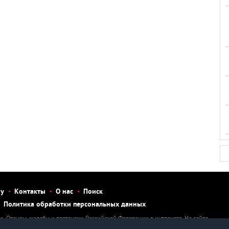
бу
Контакты
О нас
Поиск
Политика обработки персональных данных
к. Отзывы, жалобы и претензии Российской Федерации в интернете. На сайте
тзыв, рассказать о нарушении, написать претензию или жалобу на человека