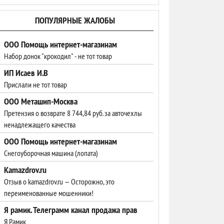
ПОПУЛЯРНЫЕ ЖАЛОБЫ
ООО Помощь интернет-магазинам
Набор донок "крокодил" - не тот товар
ИП Исаев И.В
Прислали не тот товар
ООО Меташип-Москва
Претензия о возврате 8 744,84 руб. за авточехлы
ненадлежащего качества
ООО Помощь интернет-магазинам
Cнегоуборочная машина (лопата)
Kamazdrov.ru
Отзыв о kamazdrov.ru — Осторожно, это
переименованные мошенники!
Я рамик. Телеграмм канал продажа прав
Я Рамик