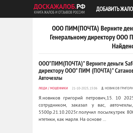
ДОБАВИТЬ ЖАЛО
ООО ПИМ(ПОЧТА) Верните день
Генеральному директору ООО П
Найдено
ООО"ПИМ(ПОЧТА)" Верните деньги Safe
директору ООО" ПИМ (ПОЧТА)" Сатанов
Авточехлы
ЛЮДИ
/
МОШЕННИКИ
НОВИКОВ ГРИГОР
Я.новиков григорий петрович,15. 10 202
сотрудником, заказал у вас, авточехлы
5500р.21.10.2025г.получил посылку.трек 8
нтетики, как марля. На основе ...