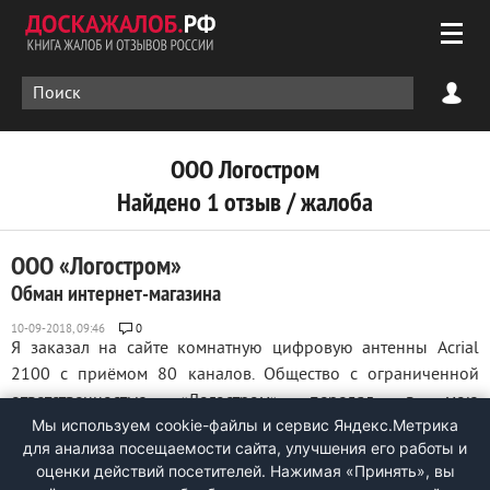
ООО Логостром
Найдено 1 отзыв / жалоба
ООО «Логостром»
Обман интернет-магазина
0
Я заказал на сайте комнатную цифровую антенны Acrial
2100 с приёмом 80 каналов. Общество с ограниченной
ответственностью «Логостром» передал в мою
Мы используем cookie-файлы и сервис Яндекс.Метрика
собственность 2 антенны по почте РФ. Товар пришёл
для анализа посещаемости сайта, улучшения его работы и
наложенным платежом 08.09.2018 г. Посылку оплатил на
оценки действий посетителей. Нажимая «Принять», вы
почте в размере 2611, 14 руб. (2500 руб. – ...