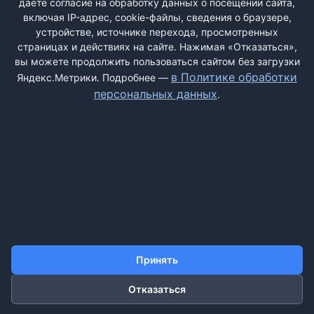
даёте согласие на обработку данных о посещении сайта,
включая IP-адрес, cookie-файлы, сведения о браузере,
устройстве, источнике перехода, просмотренных
страницах и действиях на сайте. Нажимая «Отказаться»,
вы можете продолжить пользоваться сайтом без загрузки
ДОБАВИТЬ ЖАЛОБУ
в Политике обработки
Яндекс.Метрики. Подробнее —
персональных данных
.
КОНТАКТЫ
О НАС
ПОИСК
ПРАВИЛА САЙТА
ПОЛИТИКА ОБРАБОТКИ ПЕРСОНАЛЬНЫХ ДАННЫХ
©2011-2026 ДОСКАЖАЛОБ.РФ
Принять
Отказаться