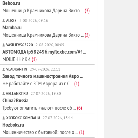
Beboo.ru
Мошенница Крамникова Дарина Викто ...
(3)
ALEX5
2-08-2026, 09:16
Mamba.ru
Мошенница Крамникова Дарина Викто ...
(3)
VASILJEV563220
2-08-2026, 00:09
АВТОМОДА lp582496.myflexbe.com/#f ...
МОШЕННИКИ
(1)
VLADKANTIN
29-07-2026, 22:11
Завод точного машиностроения Авро ...
Не работайте с ЗТМ Аврора из г. С ...
(1)
GELLANXT.RU
27-07-2026, 19:30
China2Russia
Требуют оплатить «налог» после об ...
(6)
ХОЗБОКС КОМПАНИ
27-07-2026, 15:14
Hozboks.ru
Мошенничество с бытовкой: после о ...
(1)