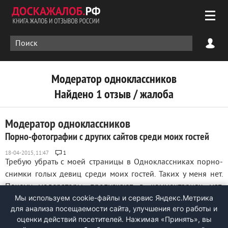
Модератор одноклассников
Найдено 1 отзыв / жалоба
Модератор одноклассников
Порно-фотографии с других сайтов среди моих гостей
1
Требую убрать с моей страницы в Одноклассниках порно-
снимки голых девиц среди моих гостей. Таких у меня нет.
Почему модераторы пропускают в комментариях мат,
Мы используем cookie-файлы и сервис Яндекс.Метрика
похабщину, высказывания извращенцев? Зачем
для анализа посещаемости сайта, улучшения его работы и
превращать Одноклассники в помойку??? Такие материалы
оценки действий посетителей. Нажимая «Принять», вы
нужно изолировать, а кому нужно будут ...