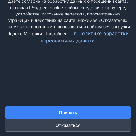
даёте согласие на обработку данных о посещении сайта,
включая IP-адрес, cookie-файлы, сведения о браузере,
устройстве, источнике перехода, просмотренных
страницах и действиях на сайте. Нажимая «Отказаться»,
вы можете продолжить пользоваться сайтом без загрузки
ДОБАВИТЬ ЖАЛОБУ
в Политике обработки
Яндекс.Метрики. Подробнее —
персональных данных
.
КОНТАКТЫ
О НАС
ПОИСК
ПРАВИЛА САЙТА
ПОЛИТИКА ОБРАБОТКИ ПЕРСОНАЛЬНЫХ ДАННЫХ
©2011-2026 ДОСКАЖАЛОБ.РФ
Принять
Отказаться