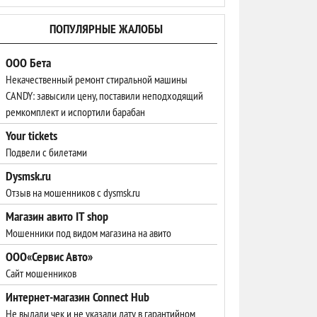
ПОПУЛЯРНЫЕ ЖАЛОБЫ
ООО Бета
Некачественный ремонт стиральной машины
CANDY: завысили цену, поставили неподходящий
ремкомплект и испортили барабан
Your tickets
Подвели с билетами
Dysmsk.ru
Отзыв на мошенников с dysmsk.ru
Магазин авито IT shop
Мошенники под видом магазина на авито
ООО«Сервис Авто»
Сайт мошенников
Интернет-магазин Connect Hub
Не выдали чек и не указали дату в гарантийном