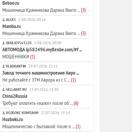
Beboo.ru
Мошенница Крамникова Дарина Викто ...
(3)
ALEX5
2-08-2026, 09:16
Mamba.ru
Мошенница Крамникова Дарина Викто ...
(3)
VASILJEV563220
2-08-2026, 00:09
АВТОМОДА lp582496.myflexbe.com/#f ...
МОШЕННИКИ
(1)
VLADKANTIN
29-07-2026, 22:11
Завод точного машиностроения Авро ...
Не работайте с ЗТМ Аврора из г. С ...
(1)
GELLANXT.RU
27-07-2026, 19:30
China2Russia
Требуют оплатить «налог» после об ...
(6)
ХОЗБОКС КОМПАНИ
27-07-2026, 15:14
Hozboks.ru
Мошенничество с бытовкой: после о ...
(1)