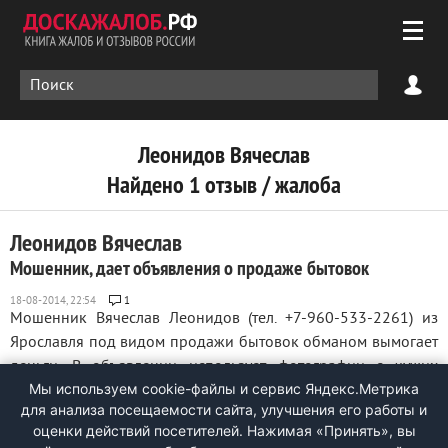
Леонидов Вячеслав
Найдено 1 отзыв / жалоба
Леонидов Вячеслав
Мошенник, дает объявления о продаже бытовок
1
Мошенник Вячеслав Леонидов (тел. +7-960-533-2261) из
Ярославля под видом продажи бытовок обманом вымогает
деньги. В объявлении использует фотографии с чужих
Мы используем cookie-файлы и сервис Яндекс.Метрика
сайтов. Получив сумму, якобы необходимую для покупки
для анализа посещаемости сайта, улучшения его работы и
исходного материала, в дальнейшем не отвечает на звонки.
оценки действий посетителей. Нажимая «Принять», вы
С ним в сговоре также Леонидова ...