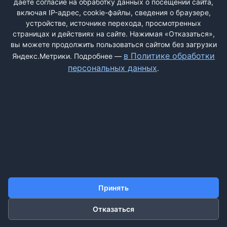
даёте согласие на обработку данных о посещении сайта,
включая IP-адрес, cookie-файлы, сведения о браузере,
устройстве, источнике перехода, просмотренных
страницах и действиях на сайте. Нажимая «Отказаться»,
вы можете продолжить пользоваться сайтом без загрузки
ДОБАВИТЬ ЖАЛОБУ
в Политике обработки
Яндекс.Метрики. Подробнее —
персональных данных
.
КОНТАКТЫ
О НАС
ПОИСК
ПРАВИЛА САЙТА
ПОЛИТИКА ОБРАБОТКИ ПЕРСОНАЛЬНЫХ ДАННЫХ
©2011-2026 ДОСКАЖАЛОБ.РФ
Принять
Отказаться