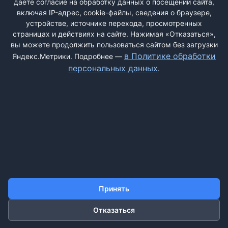
даёте согласие на обработку данных о посещении сайта,
включая IP-адрес, cookie-файлы, сведения о браузере,
устройстве, источнике перехода, просмотренных
страницах и действиях на сайте. Нажимая «Отказаться»,
вы можете продолжить пользоваться сайтом без загрузки
ДОБАВИТЬ ЖАЛОБУ
в Политике обработки
Яндекс.Метрики. Подробнее —
персональных данных
.
КОНТАКТЫ
О НАС
ПОИСК
ПРАВИЛА САЙТА
ПОЛИТИКА ОБРАБОТКИ ПЕРСОНАЛЬНЫХ ДАННЫХ
©2011-2026 ДОСКАЖАЛОБ.РФ
Принять
Отказаться