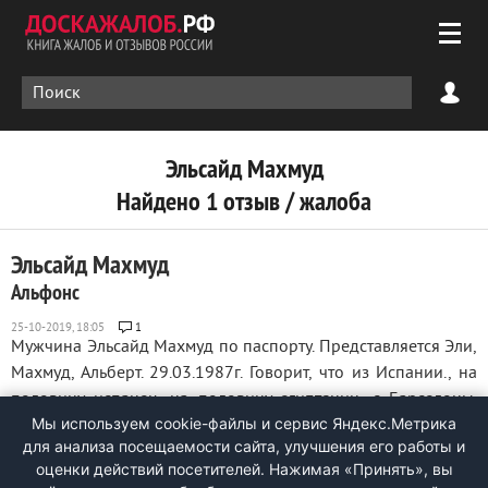
Эльсайд Махмуд
Найдено 1 отзыв / жалоба
Эльсайд Махмуд
Альфонс
1
Мужчина Эльсайд Махмуд по паспорту. Представляется Эли,
Махмуд, Альберт. 29.03.1987г. Говорит, что из Испании., на
половину испанец, на половину египтянин, с Барселоны.
Мы используем cookie-файлы и сервис Яндекс.Метрика
Зовет замуж. Обещает сказки и золотые горы. Рассказывает,
для анализа посещаемости сайта, улучшения его работы и
что приехал, в Россию опыта набираться в качестве
оценки действий посетителей. Нажимая «Принять», вы
архитектора. Версии ...