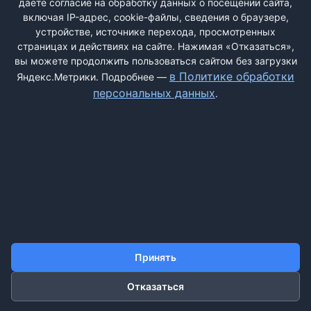
даёте согласие на обработку данных о посещении сайта,
батарейка повербанк, вайфай роутер и флешка на 32 гб, не
включая IP-адрес, cookie-файлы, сведения о браузере,
пришло этого ничего, а заплатил я ...
устройстве, источнике перехода, просмотренных
страницах и действиях на сайте. Нажимая «Отказаться»,
вы можете продолжить пользоваться сайтом без загрузки
в Политике обработки
Яндекс.Метрики. Подробнее —
персональных данных
.
ДОБАВИТЬ ЖАЛОБУ
КОНТАКТЫ
О НАС
ПОИСК
ПРАВИЛА САЙТА
ПОЛИТИКА ОБРАБОТКИ ПЕРСОНАЛЬНЫХ ДАННЫХ
Принять
©2011-2026 ДОСКАЖАЛОБ.РФ
Отказаться