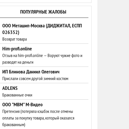
ПОПУЛЯРНЫЕ ЖАЛОБЫ
ООО Меташип-Москва (ДИДЖИТАЛ, ЕСПП
026352)
Возврат товара
Him-profi.online
Отзыв на him-profi.online — Воруют чужие фото и
разводят на деньги
ИП Блинова Даниил Олегович
Прислали совсем другой зимний костюм
ADLENS
Бракованные очки
ООО "МВМ" М-Видео
Претензия (потеряла кэшбэк после отмены
оплаты за покупку товара, который оказался
бракованным)