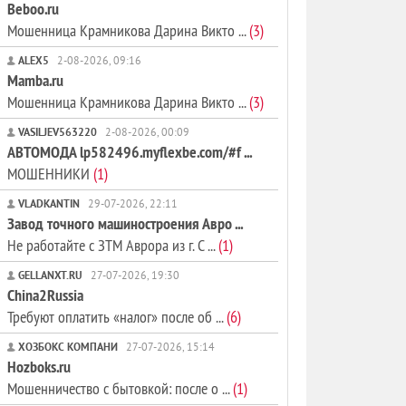
Beboo.ru
Мошенница Крамникова Дарина Викто ...
(3)
ALEX5
2-08-2026, 09:16
Mamba.ru
Мошенница Крамникова Дарина Викто ...
(3)
VASILJEV563220
2-08-2026, 00:09
АВТОМОДА lp582496.myflexbe.com/#f ...
МОШЕННИКИ
(1)
VLADKANTIN
29-07-2026, 22:11
Завод точного машиностроения Авро ...
Не работайте с ЗТМ Аврора из г. С ...
(1)
GELLANXT.RU
27-07-2026, 19:30
China2Russia
Требуют оплатить «налог» после об ...
(6)
ХОЗБОКС КОМПАНИ
27-07-2026, 15:14
Hozboks.ru
Мошенничество с бытовкой: после о ...
(1)