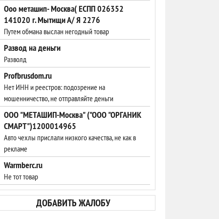
Ооо меташип- Москва( ЕСПП 026352
141020 г. Мытищи А/ Я 2276
Путем обмана выслан негодный товар
Развод на деньги
Разволд
Profbrusdom.ru
Нет ИНН и реестров: подозрение на
мошенничество, не отправляйте деньги
ООО "МЕТАШИП-Москва" ("ООО "ОРГАНИК
СМАРТ")1200014965
Авто чехлы прислали низкого качества, не как в
рекламе
Warmberc.ru
Не тот товар
ДОБАВИТЬ ЖАЛОБУ