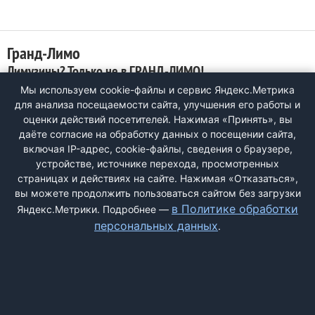
Гранд-Лимо
Лимузины? Только не в ГРАНД-ЛИМО!
Мы используем cookie-файлы и сервис Яндекс.Метрика
0
для анализа посещаемости сайта, улучшения его работы и
*Заказали Лимузин на 7 августа. Показали и уверели, что все
оценки действий посетителей. Нажимая «Принять», вы
будет хорошо. Но на кануне вечером нам позвонил
даёте согласие на обработку данных о посещении сайта,
менеджер и сказал, машина сломона и замену нам
включая IP-адрес, cookie-файлы, сведения о браузере,
предоставить не могут. Но самое интересное, когда свой
устройстве, источнике перехода, просмотренных
лимузин я увидел на поклонной горе обсолютно цел и не
страницах и действиях на сайте. Нажимая «Отказаться»,
вредим. Мне просто обидно, что если ...
вы можете продолжить пользоваться сайтом без загрузки
в Политике обработки
Яндекс.Метрики. Подробнее —
персональных данных
.
ДОБАВИТЬ ЖАЛОБУ
КОНТАКТЫ