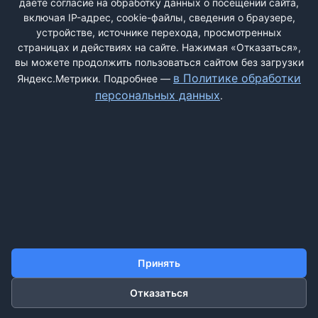
даёте согласие на обработку данных о посещении сайта,
включая IP-адрес, cookie-файлы, сведения о браузере,
устройстве, источнике перехода, просмотренных
страницах и действиях на сайте. Нажимая «Отказаться»,
вы можете продолжить пользоваться сайтом без загрузки
ДОБАВИТЬ ЖАЛОБУ
в Политике обработки
Яндекс.Метрики. Подробнее —
персональных данных
.
КОНТАКТЫ
О НАС
ПОИСК
ПРАВИЛА САЙТА
ПОЛИТИКА ОБРАБОТКИ ПЕРСОНАЛЬНЫХ ДАННЫХ
©2011-2026 ДОСКАЖАЛОБ.РФ
Принять
Отказаться