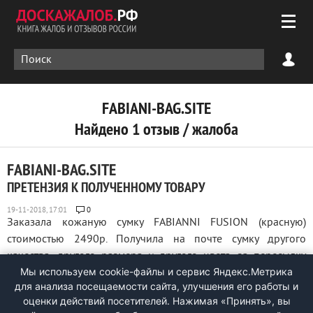
FABIANI-BAG.SITE
Найдено 1 отзыв / жалоба
FABIANI-BAG.SITE
ПРЕТЕНЗИЯ К ПОЛУЧЕННОМУ ТОВАРУ
0
Заказала кожаную сумку FABIANNI FUSION (красную)
стоимостью 2490р. Получила на почте сумку другого
качества, другого размера и другого цвета. за пересылку
Мы используем cookie-файлы и сервис Яндекс.Метрика
еще отдала 490р. после получения пыталась звонить по
для анализа посещаемости сайта, улучшения его работы и
указанным номерам телефона- все не доступны... Буду
оценки действий посетителей. Нажимая «Принять», вы
подавать жалобу в Общество прав защиты ...