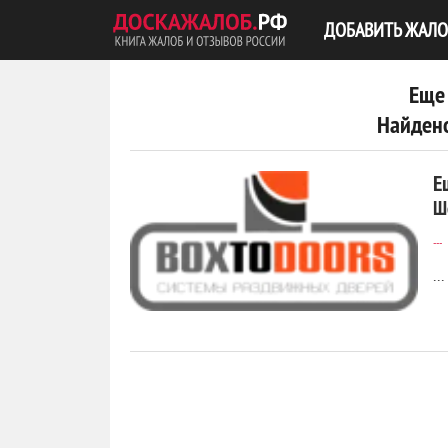
ДОБАВИТЬ ЖАЛО
Еще
Найдено
Е
Ш
---
...
0