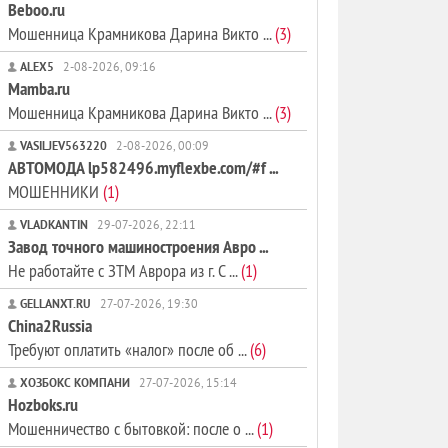
Beboo.ru
Мошенница Крамникова Дарина Викто ...
(3)
ALEX5
2-08-2026, 09:16
Mamba.ru
Мошенница Крамникова Дарина Викто ...
(3)
VASILJEV563220
2-08-2026, 00:09
АВТОМОДА lp582496.myflexbe.com/#f ...
МОШЕННИКИ
(1)
VLADKANTIN
29-07-2026, 22:11
Завод точного машиностроения Авро ...
Не работайте с ЗТМ Аврора из г. С ...
(1)
GELLANXT.RU
27-07-2026, 19:30
China2Russia
Требуют оплатить «налог» после об ...
(6)
ХОЗБОКС КОМПАНИ
27-07-2026, 15:14
Hozboks.ru
Мошенничество с бытовкой: после о ...
(1)