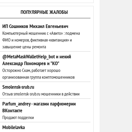
ПОПУЛЯРНЫЕ ЖАЛОБЫ
ИП Сошников Михаил Евгеньевич
Компьютерный мошенник с «Авито» : подмена
ФИО и номеров, фиктивная «квитанция» и
завышение цены ремонта
@MetaMaskWalletHelp_bot и некий
Александр Пономарев и "КО"
Осторожно Скам, работает хорошо
организованная группа коиптомошенников
Smolensk-srub.ru
Отзыв smolensk-srub.ru мошенники в действии
Parfum_andrey - магазин парфюмерии
ВКонтакте
Продают подделки
Mobilelavka