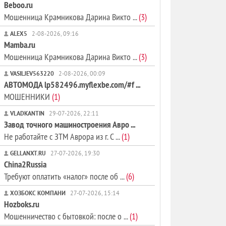
Beboo.ru
Мошенница Крамникова Дарина Викто ...
(3)
ALEX5
2-08-2026, 09:16
Mamba.ru
Мошенница Крамникова Дарина Викто ...
(3)
VASILJEV563220
2-08-2026, 00:09
АВТОМОДА lp582496.myflexbe.com/#f ...
МОШЕННИКИ
(1)
VLADKANTIN
29-07-2026, 22:11
Завод точного машиностроения Авро ...
Не работайте с ЗТМ Аврора из г. С ...
(1)
GELLANXT.RU
27-07-2026, 19:30
China2Russia
Требуют оплатить «налог» после об ...
(6)
ХОЗБОКС КОМПАНИ
27-07-2026, 15:14
Hozboks.ru
Мошенничество с бытовкой: после о ...
(1)