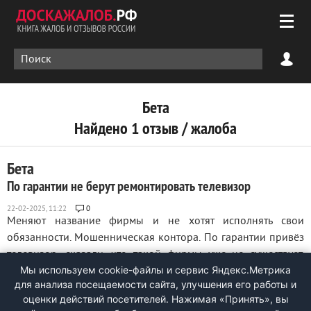
Бета
Найдено 1 отзыв / жалоба
Бета
По гарантии не берут ремонтировать телевизор
0
Меняют название фирмы и не хотят исполнять свои
обязанности. Мошенническая контора. По гарантии привёз
телевизор, сказали, что такой фирмы уже не существует.
Мы используем cookie-файлы и сервис Яндекс.Метрика
Сказали, что за текущий ремонт нужно платить деньги, хотя
для анализа посещаемости сайта, улучшения его работы и
оператор сказал привозить телевизор и назвал меня по
оценки действий посетителей. Нажимая «Принять», вы
имени. ...