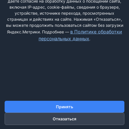
даёте согласие на обработку данных о посещении сайта,
включая IP-адрес, cookie-файлы, сведения о браузере,
устройстве, источнике перехода, просмотренных
страницах и действиях на сайте. Нажимая «Отказаться»,
вы можете продолжить пользоваться сайтом без загрузки
ДОБАВИТЬ ЖАЛОБУ
в Политике обработки
Яндекс.Метрики. Подробнее —
персональных данных
.
КОНТАКТЫ
О НАС
ПОИСК
ПРАВИЛА САЙТА
ПОЛИТИКА ОБРАБОТКИ ПЕРСОНАЛЬНЫХ ДАННЫХ
©2011-2026 ДОСКАЖАЛОБ.РФ
Принять
Отказаться